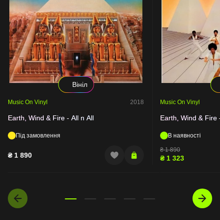
Вініл
Music On Vinyl
2018
Music On Vinyl
Earth, Wind & Fire - All n All
Earth, Wind & Fire –
Під замовлення
В наявності
₴
1 890
₴
1 890
₴
1 323