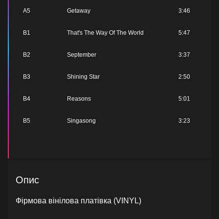
A5
Getaway
3:46
B1
That's The Way Of The World
5:47
B2
September
3:37
B3
Shining Star
2:50
B4
Reasons
5:01
B5
Singasong
3:23
Опис
Фірмова вінілова платівка (VINYL)