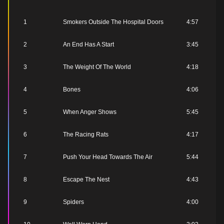
1
Smokers Outside The Hospital Doors
4:57
2
An End Has A Start
3:45
3
The Weight Of The World
4:18
4
Bones
4:06
5
When Anger Shows
5:45
6
The Racing Rats
4:17
7
Push Your Head Towards The Air
5:44
8
Escape The Nest
4:43
9
Spiders
4:00