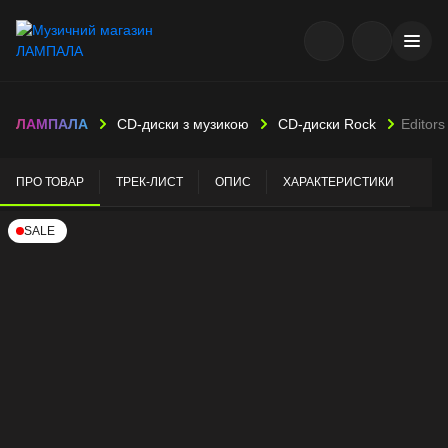
ЛАМПАЛА
CD-диски з музикою
CD-диски Rock
Editors
ПРО ТОВАР
ТРЕК-ЛИСТ
ОПИС
ХАРАКТЕРИСТИКИ
SALE