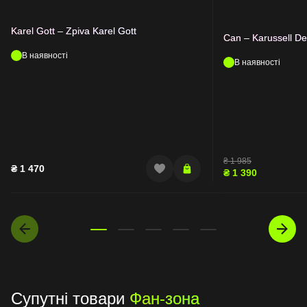
Karel Gott – Zpiva Karel Gott
Can – Karussell D
В наявності
В наявності
₴
1 985
₴
1 470
₴
1 390
Супутні товари
Фан-зона