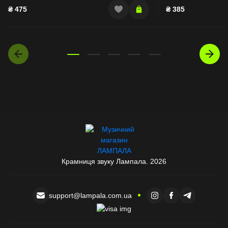
₴
475
₴
385
Крамниця звуку Лампала. 2026
support@lampala.com.ua