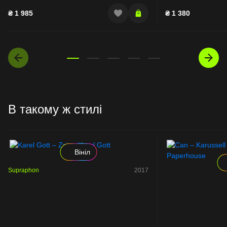
₴
1 985
₴
1 380
В такому ж стилі
Вініл
Supraphon
2017