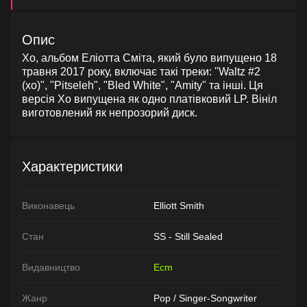
Опис
Xo, альбом Еліотта Сміта, який було випущено 18
травня 2017 року, включає такі треки: "Waltz #2
(xo)", "Pitseleh", "Bled White", "Amity" та інші. Ця
версія Xo випущена як одно платівковий LP. Вініл
виготовлений як непрозорий диск.
Характеристики
Виконавець
Elliott Smith
Стан
SS - Still Sealed
Видавництво
Ecm
Жанр
Pop / Singer-Songwriter