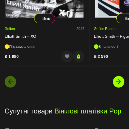
Вініл
Ві
Geffen
2017
Geffen Records
Elliott Smith – XO
Elliott Smith – Figu
Під замовлення
В наявності
₴
1 980
₴
2 590
Супутні товари
Вінілові платівки Pop