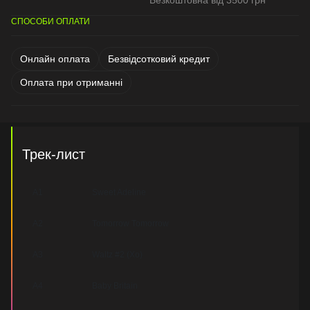
Безкоштовна від 3500 грн
СПОСОБИ ОПЛАТИ
Онлайн оплата
Безвідсотковий кредит
Оплата при отриманні
Трек-лист
A1
Sweet Adeline
A2
Tomorrow Tomorrow
A3
Waltz #2 (Xo)
A4
Baby Britain