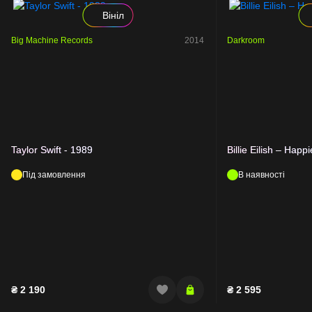
Вініл
Big Machine Records
2014
Darkroom
Taylor Swift - 1989
Billie Eilish – Hap
Під замовлення
В наявності
₴
2 190
₴
2 595