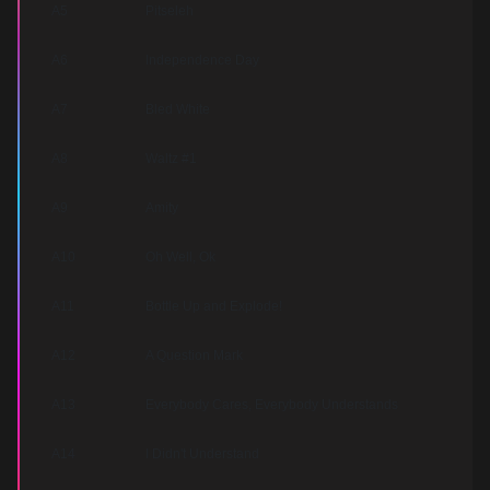
A5
Pitseleh
A6
Independence Day
A7
Bled White
A8
Waltz #1
A9
Amity
A10
Oh Well, Ok
A11
Bottle Up and Explode!
A12
A Question Mark
A13
Everybody Cares, Everybody Understands
A14
I Didn't Understand