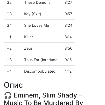
G2
These Demons
3:27
G3
Key (Skit)
0:57
G4
She Loves Me
3:24
H1
Killer
3:14
H2
Zeus
3:50
H3
Thus Far (Interlude)
0:16
H4
Discombobulated
4:12
Опис
🎧 Eminem, Slim Shady –
Music To Be Murdered By