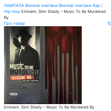
ЛАМПАЛА
Вінілові платівки
Вінілові платівки Rap /
Hip-Hop
Eminem, Slim Shady – Music To Be Murdered
By
Про товар
Т
Eminem, Slim Shady – Music To Be Murdered By