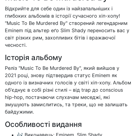
Відкрийте для себе один із найзапальніших і
глибоких альбомів в історії сучасного хіп-хопу!
"Music To Be Murdered By" створений легендарним
Eminem під альтер еґо Slim Shady переносить вас у
світ різких рим, захопливих бітів і вражаючої
чесності.
Історія альбому
Реліз "Music To Be Murdered By", який вийшов у
2021 році, знову підтвердив статус Eminem як
одного із визначних голосів у світі хіп-хопу. Альбом
об'єднує в собі різні стилі – від trap до conscious
hip-hop, постачаючи слухачам меседжі, які
змушують замислитись, та треки, що не залишать
байдужими.
Особливості видання
🎶 Виконавець: Eminem, Slim Shady