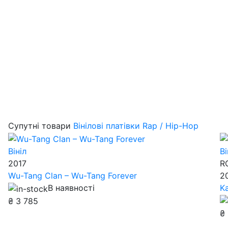
Супутні товари
Вінілові платівки Rap / Hip-Hop
Вініл
Ві
2017
R
Wu-Tang Clan – Wu-Tang Forever
2
В наявності
K
₴
3 785
₴