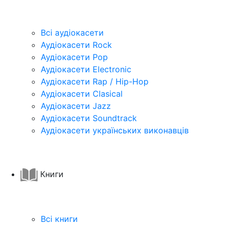
Всі аудіокасети
Аудіокасети Rock
Аудіокасети Pop
Аудіокасети Electronic
Аудіокасети Rap / Hip-Hop
Аудіокасети Clasical
Аудіокасети Jazz
Аудіокасети Soundtrack
Аудіокасети українських виконавців
Книги
Всі книги