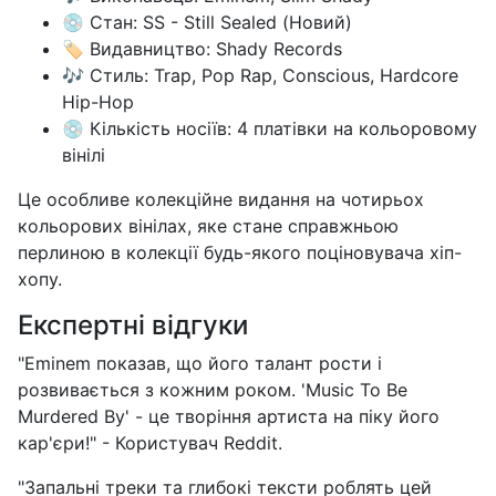
💿 Стан: SS - Still Sealed (Новий)
🏷️ Видавництво: Shady Records
🎶 Стиль: Trap, Pop Rap, Conscious, Hardcore
Hip-Hop
💿 Кількість носіїв: 4 платівки на кольоровому
вінілі
Це особливе колекційне видання на чотирьох
кольорових вінілах, яке стане справжньою
перлиною в колекції будь-якого поціновувача хіп-
хопу.
Експертні відгуки
"Eminem показав, що його талант рости і
розвивається з кожним роком. 'Music To Be
Murdered By' - це творіння артиста на піку його
кар'єри!" - Користувач Reddit.
"Запальні треки та глибокі тексти роблять цей