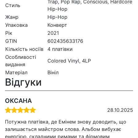
Trap, Pop Rap, Conscious, Hardcore
Стиль
Hip-Hop
Жанр
Hip-Hop
Упаковка
Конверт
Рік
2021
GTIN
602435633176
Кількість носіїв
4 платівки
Особливості
Colored Vinyl, 4LP
видання
Матеріал
Вініл
Відгуки
ОКСАНА
28.10.2025
Потужна платівка, де Емінем знову доводить, що
залишається майстром слова. Альбом вибухає
енергією, складними римами та фірмовим