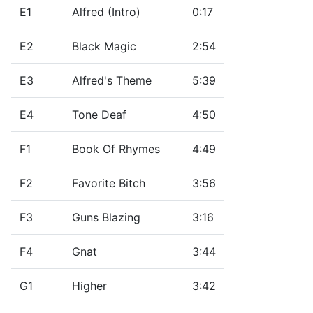
E1
Alfred (Intro)
0:17
E2
Black Magic
2:54
E3
Alfred's Theme
5:39
E4
Tone Deaf
4:50
F1
Book Of Rhymes
4:49
F2
Favorite Bitch
3:56
F3
Guns Blazing
3:16
F4
Gnat
3:44
G1
Higher
3:42