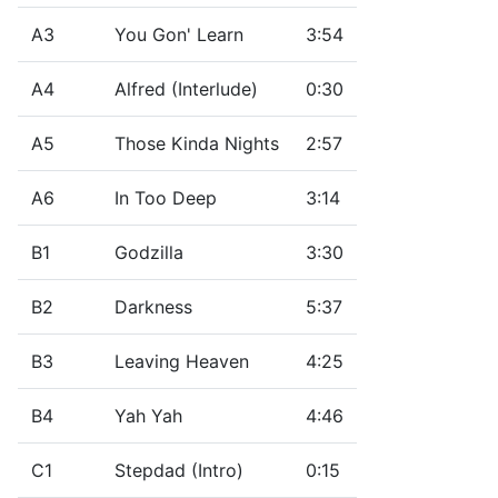
A3
You Gon' Learn
3:54
A4
Alfred (Interlude)
0:30
A5
Those Kinda Nights
2:57
A6
In Too Deep
3:14
B1
Godzilla
3:30
B2
Darkness
5:37
B3
Leaving Heaven
4:25
B4
Yah Yah
4:46
C1
Stepdad (Intro)
0:15