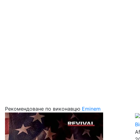
Рекомендоване по виконавцю
Eminem
Ві
A
2