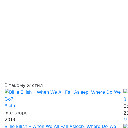
В такому ж стилі
Ві
Вініл
E
Interscope
2
2019
M
Billie Eilish – When We All Fall Asleep, Where Do We