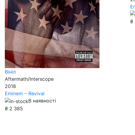
E
₴
Вініл
Aftermath/Interscope
2018
Eminem – Revival
В наявності
₴
2 385