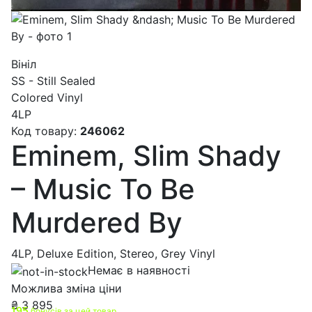
Вініл
SS - Still Sealed
Colored Vinyl
4LP
Код товару:
246062
Eminem, Slim Shady
– Music To Be
Murdered By
4LP, Deluxe Edition, Stereo, Grey Vinyl
Немає в наявності
Можлива зміна ціни
₴
3 895
195
бонусів за цей товар