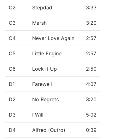
C2
Stepdad
3:33
C3
Marsh
3:20
C4
Never Love Again
2:57
C5
Little Engine
2:57
C6
Lock It Up
2:50
D1
Farewell
4:07
D2
No Regrets
3:20
D3
I Will
5:02
D4
Alfred (Outro)
0:39