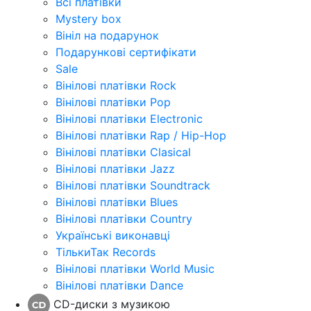
Всі платівки
Mystery box
Вініл на подарунок
Подарункові сертифікати
Sale
Вінілові платівки Rock
Вінілові платівки Pop
Вінілові платівки Electronic
Вінілові платівки Rap / Hip-Hop
Вінілові платівки Clasical
Вінілові платівки Jazz
Вінілові платівки Soundtrack
Вінілові платівки Blues
Вінілові платівки Country
Українські виконавці
ТількиТак Records
Вінілові платівки World Music
Вінілові платівки Dance
CD-диски з музикою