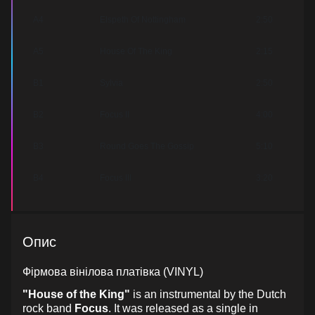
A4
Elspeth Of Nottingham
2:50
A5
House Of The King
2:15
B1
Sylvia
2:50
B2
Focus II
4:00
B3
Round Goes The Gossip
5:10
B4
Focus III
3:20
Опис
Фірмова вінілова платівка (VINYL)
"House of the King"
is an instrumental by the Dutch
rock band
Focus
. It was released as a single in