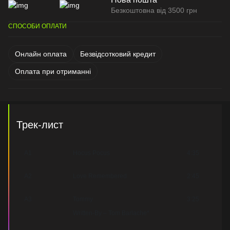
Безкоштовна від 3500 грн
СПОСОБИ ОПЛАТИ
Онлайн оплата
Безвідсотковий кредит
Оплата при отриманні
Трек-лист
A1
Hocus Pocus
4:35
A2
Love Remembered
2:45
A3
Tommy
3:25
Written-By – Tom Barlache*