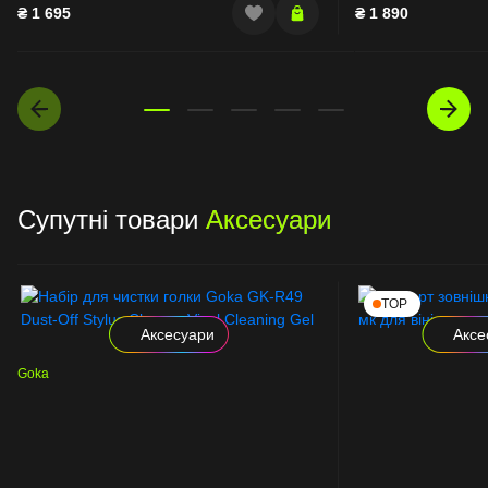
₴
1 695
₴
1 890
Супутні товари
Аксесуари
TOP
Аксесуари
Аксе
Goka