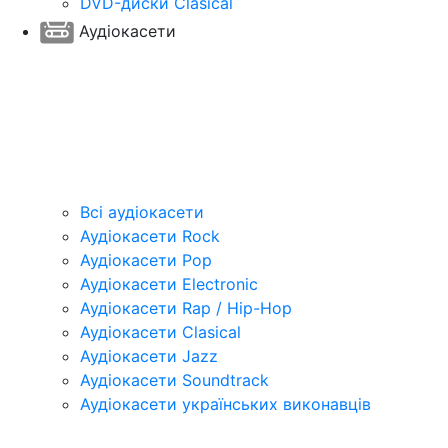
DVD-диски Clasical
Аудіокасети
Всі аудіокасети
Аудіокасети Rock
Аудіокасети Pop
Аудіокасети Electronic
Аудіокасети Rap / Hip-Hop
Аудіокасети Clasical
Аудіокасети Jazz
Аудіокасети Soundtrack
Аудіокасети українських виконавців