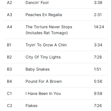
A2
Dancin' Fool
3:38
A3
Peaches En Regalia
2:31
A4
The Torture Never Stops
14:24
(Includes Rat Tomago)
B1
Tryin' To Grow A Chin
3:34
B2
City Of Tiny Lights
7:28
B3
Baby Snakes
1:51
B4
Pound For A Brown
5:56
C1
I Have Been In You
9:58
C2
Flakes
7:26