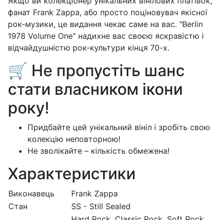
Якщо ви колекціонер унікальних вінілових платівок,
фанат Frank Zappa, або просто поціновувач якісної
рок-музики, це видання чекає саме на вас. "Berlin
1978 Volume One" надихне вас своєю яскравістю і
відчайдушністю рок-культури кінця 70-х.
🛒 Не пропустіть шанс
стати власником ікони
року!
Придбайте цей унікальний вініл і зробіть свою
колекцію неповторною!
Не зволікайте – кількість обмежена!
Характеристики
Виконавець
Frank Zappa
Стан
SS - Still Sealed
Hard Rock, Classic Rock, Soft Rock,