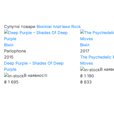
Супутні товари
Вінілові платівки Rock
Вініл
Вініл
Parlophone
2017
2015
The Psychedelic F
Deep Purple – Shades Of Deep
Moves
Purple
В наяв
В наявності
₴
1 190
₴
1 695
₴
833