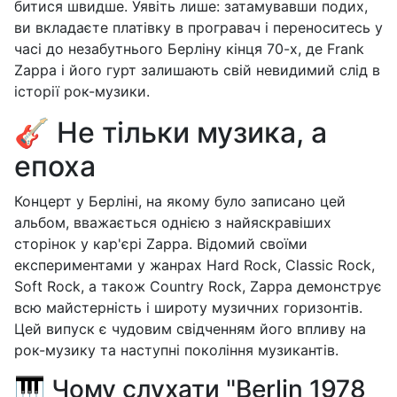
битися швидше. Уявіть лише: затамувавши подих,
ви вкладаєте платівку в програвач і переноситесь у
часі до незабутнього Берліну кінця 70-х, де Frank
Zappa і його гурт залишають свій невидимий слід в
історії рок-музики.
🎸 Не тільки музика, а
епоха
Концерт у Берліні, на якому було записано цей
альбом, вважається однією з найяскравіших
сторінок у кар'єрі Zappa. Відомий своїми
експериментами у жанрах Hard Rock, Classic Rock,
Soft Rock, а також Country Rock, Zappa демонструє
всю майстерність і широту музичних горизонтів.
Цей випуск є чудовим свідченням його впливу на
рок-музику та наступні покоління музикантів.
🎹 Чому слухати "Berlin 1978