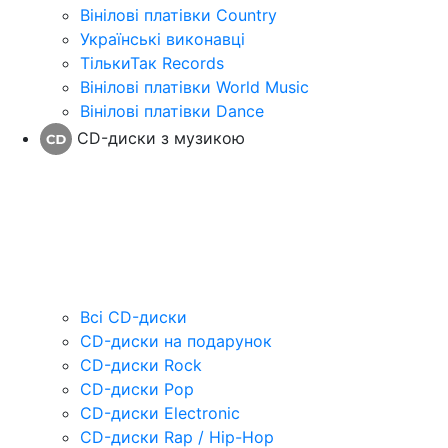
Вінілові платівки Country
Українські виконавці
ТількиТак Records
Вінілові платівки World Music
Вінілові платівки Dance
CD-диски з музикою
Всі CD-диски
CD-диски на подарунок
CD-диски Rock
CD-диски Pop
CD-диски Electronic
CD-диски Rap / Hip-Hop