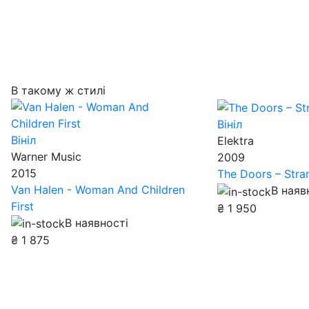
В такому ж стилі
Вініл
Вініл
Elektra
Warner Music
2009
2015
The Doors – Stra
Van Halen - Woman And Children
В наяв
First
₴
1 950
В наявності
₴
1 875