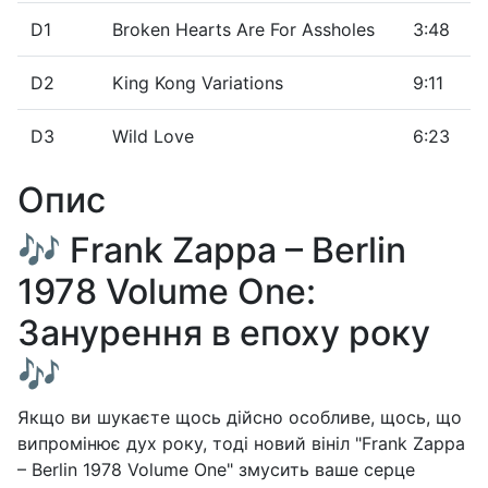
D1
Broken Hearts Are For Assholes
3:48
D2
King Kong Variations
9:11
D3
Wild Love
6:23
Опис
🎶 Frank Zappa – Berlin
1978 Volume One:
Занурення в епоху року
🎶
Якщо ви шукаєте щось дійсно особливе, щось, що
випромінює дух року, тоді новий вініл "Frank Zappa
– Berlin 1978 Volume One" змусить ваше серце