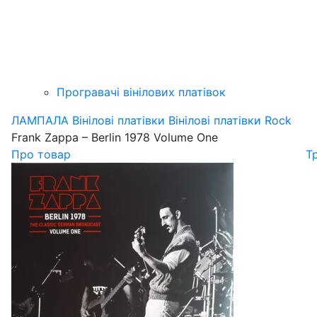
Програвачі вінілових платівок
ЛАМПАЛА
Вінілові платівки
Вінілові платівки Rock
Frank Zappa – Berlin 1978 Volume One
Про товар
Т