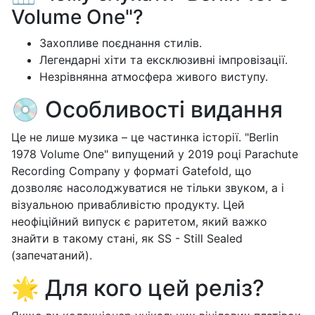
Volume One"?
Захопливе поєднання стилів.
Легендарні хіти та ексклюзивні імпровізації.
Незрівнянна атмосфера живого виступу.
💿 Особливості видання
Це не лише музика – це частинка історії. "Berlin
1978 Volume One" випущений у 2019 році Parachute
Recording Company у форматі Gatefold, що
дозволяє насолоджуватися не тільки звуком, а і
візуальною привабливістю продукту. Цей
неофіційний випуск є раритетом, який важко
знайти в такому стані, як SS - Still Sealed
(запечатаний).
🌟 Для кого цей реліз?