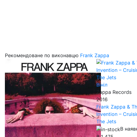
Рекомендоване по виконавцю
Frank Zappa
Вініл
Zappa Records
2016
Frank Zappa & T
Invention – Cruis
The Jets
В наяв
₴
1 475