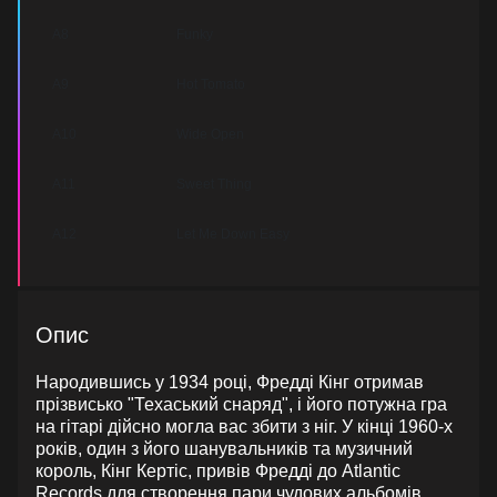
A8
Funky
A9
Hot Tomato
A10
Wide Open
A11
Sweet Thing
A12
Let Me Down Easy
Опис
Народившись у 1934 році, Фредді Кінг отримав
прізвисько "Техаський снаряд", і його потужна гра
на гітарі дійсно могла вас збити з ніг. У кінці 1960-х
років, один з його шанувальників та музичний
король, Кінг Кертіс, привів Фредді до Atlantic
Records для створення пари чудових альбомів.