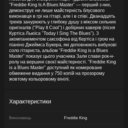
"Freddie King Is A Blues Master" — перший з них,
демонструє не лише майстерність блусового
виконавця в грі на гітарі, але і в співі. Дванадцять
треків занурюють у глибоку душу з міксом сильних
оригіналів ("Play It Cool") і добірних каверів (пісня
Куртіса Льюїса "Today I Sing The Blues"). З
акомпанементом саксофона від Кертіса і грою на
піаніно Джеймса Букера, які доповнюють вибухові
соло гітариста, альбом "Freddie King is a Blues
Master" показує цього учасника Зали слави рок-н-
ролу на вершині своєї майстерності. "Freddie King
is a Blues Master" доступний як номероване
обмежене видання у 750 копій на прозорому
жовтому кольоровому вінілі.
Характеристики
Виконавець
Freddie King