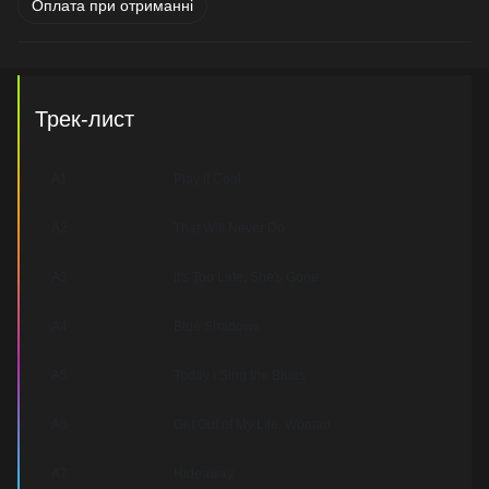
Оплата при отриманні
Трек-лист
A1
Play It Cool
A2
That Will Never Do
A3
It's Too Late, She's Gone
A4
Blue Shadows
A5
Today I Sing the Blues
A6
Get Out of My Life, Woman
A7
Hideaway