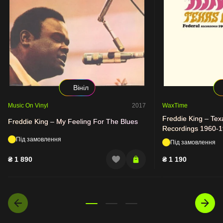
Вініл
Music On Vinyl
2017
WaxTime
Freddie King – Tex
Freddie King – My Feeling For The Blues
Recordings 1960-
Під замовлення
Під замовлення
₴
1 890
₴
1 190