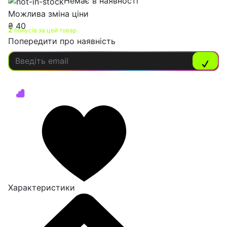
Немає в наявності
Можлива зміна ціни
₴
40
2
бонусів за цей товар
Попередити про наявність
Характеристики