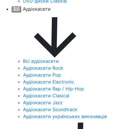
DVD-диски Clasical
Аудіокасети
Всі аудіокасети
Аудіокасети Rock
Аудіокасети Pop
Аудіокасети Electronic
Аудіокасети Rap / Hip-Hop
Аудіокасети Clasical
Аудіокасети Jazz
Аудіокасети Soundtrack
Аудіокасети українських виконавців