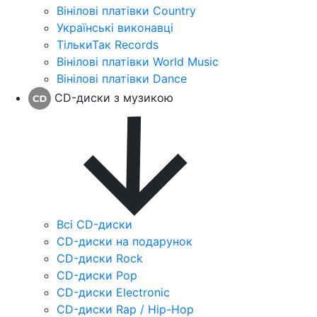
Вінілові платівки Country
Українські виконавці
ТількиТак Records
Вінілові платівки World Music
Вінілові платівки Dance
CD-диски з музикою
Всі CD-диски
CD-диски на подарунок
CD-диски Rock
CD-диски Pop
CD-диски Electronic
CD-диски Rap / Hip-Hop