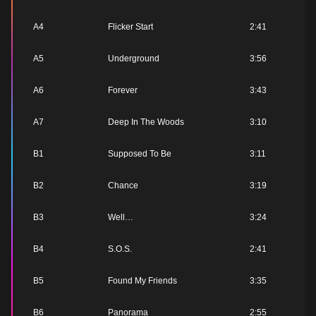
A4
Flicker Start
2:41
A5
Underground
3:56
A6
Forever
3:43
A7
Deep In The Woods
3:10
B1
Supposed To Be
3:11
B2
Chance
3:19
B3
Well…
3:24
B4
S.O.S.
2:41
B5
Found My Friends
3:35
B6
Panorama
2:55