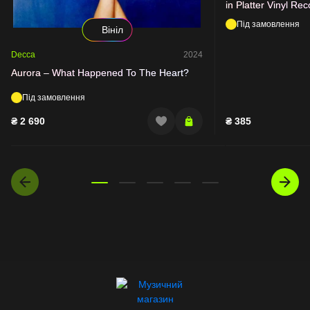
in Platter Vinyl Rec
77HA
Під замовлення
Вініл
Decca
2024
Aurora – What Happened To The Heart?
Під замовлення
₴
2 690
₴
385