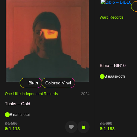
Warp Records
Bibio – BIB10
В наявності
Вініл
Colored Vinyl
One Little Independent Records
2024
Tusks – Gold
В наявності
₴
1 590
₴
1 690
₴
1 113
₴
1 183