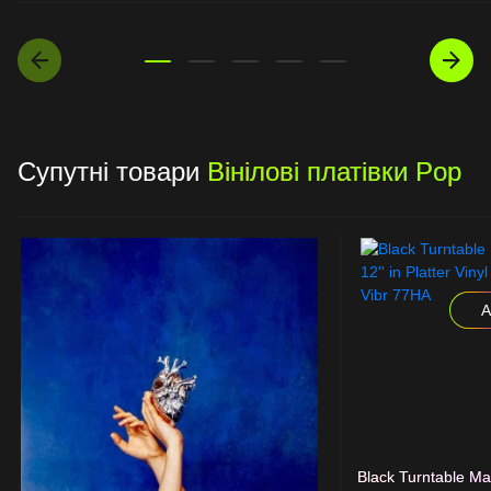
Супутні товари
Вінілові платівки Pop
А
Black Turntable Mat