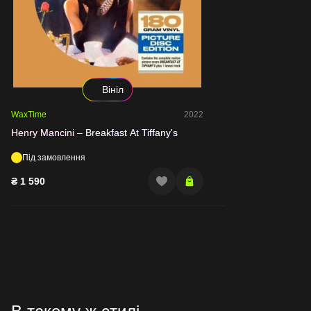
Вініл
WaxTime
2022
Henry Mancini – Breakfast At Tiffany's
Під замовлення
₴
1 590