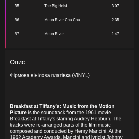
B5
The Big Heist
3:07
B6
Moon River Cha Cha
2:35
B7
Moon River
1:47
Опис
Фірмова вінілова платівка (VINYL)
Breakfast at Tiffany's: Music from the Motion
Picture
is the soundtrack from the 1961 movie
Breakfast at Tiffany's starring Audrey Hepburn. The
tracks were re-arranged parts of the film music
composed and conducted by Henry Mancini. At the
1962 Academy Awards, Mancini and lyricist Johnny