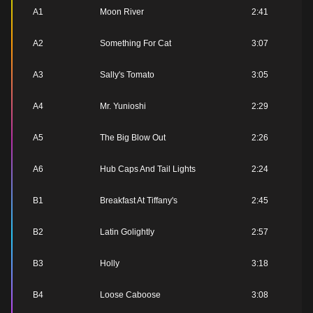
A1
Moon River
2:41
A2
Something For Cat
3:07
A3
Sally's Tomato
3:05
A4
Mr. Yunioshi
2:29
A5
The Big Blow Out
2:26
A6
Hub Caps And Tail Lights
2:24
B1
Breakfast At Tiffany's
2:45
B2
Latin Golightly
2:57
B3
Holly
3:18
B4
Loose Caboose
3:08