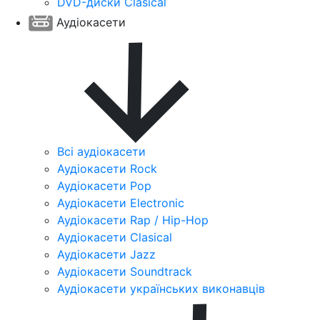
DVD-диски Clasical
Аудіокасети
Всі аудіокасети
Аудіокасети Rock
Аудіокасети Pop
Аудіокасети Electronic
Аудіокасети Rap / Hip-Hop
Аудіокасети Clasical
Аудіокасети Jazz
Аудіокасети Soundtrack
Аудіокасети українських виконавців