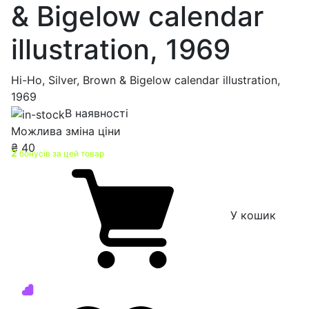
& Bigelow calendar
illustration, 1969
Hi-Ho, Silver, Brown & Bigelow calendar illustration,
1969
В наявності
Можлива зміна ціни
₴
40
2
бонусів за цей товар
У кошик