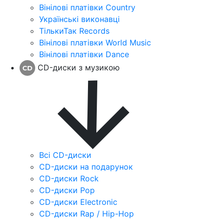
Вінілові платівки Country
Українські виконавці
ТількиТак Records
Вінілові платівки World Music
Вінілові платівки Dance
CD-диски з музикою
Всі CD-диски
CD-диски на подарунок
CD-диски Rock
CD-диски Pop
CD-диски Electronic
CD-диски Rap / Hip-Hop