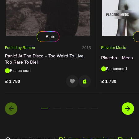
Вініл
Fueled by Ramen
2013
Elevator Music
Panic! At The Disco – Too Weird To Live,
Placebo – Meds
Too Rare To Die!
В наявності
В наявності
₴
1 780
₴
1 780