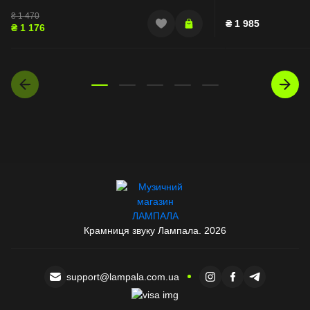
₴
1 470
₴
1 985
₴
1 176
Крамниця звуку Лампала. 2026
support@lampala.com.ua