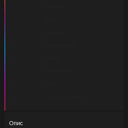
A3
False Dawn
A4
Scissors
A5
Honey Moon
B1
Death, Nonetheless
B2
Her Wings
B3
These New Dreams
B4
Liminal
B5
The Angel In The Marble
Опис