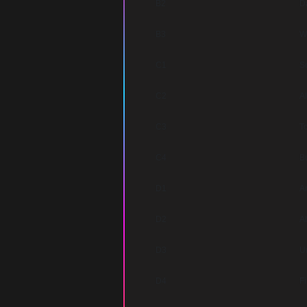
B2
D
B3
W
C1
S
C2
A
C3
T
C4
B
D1
A
D2
A
D3
U
D4
Fi