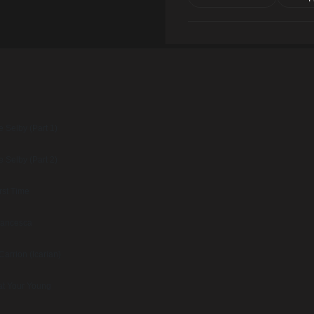
 Selby (Part 1)
 Selby (Part 2)
rst Time
rancesca
 Carrion (Icarian)
at Your Young