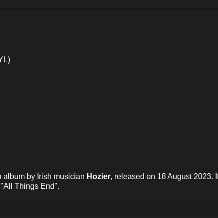
YL)
io album by Irish musician
Hozier
, released on 18 August 2023. I
 "All Things End".