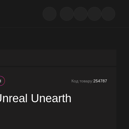
d
Код товару:
254787
Unreal Unearth