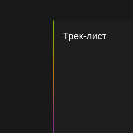
Трек-лист
A1
De
A2
De
A3
Fi
A4
F
A5
I,
B1
E