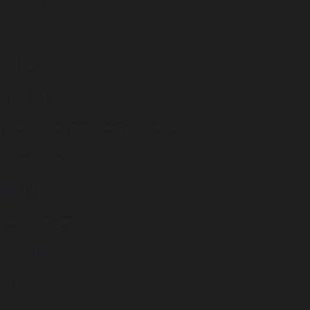
amage Gets Done
ho We Are
on Of Nyx
ll Things End
o Someone From A Warm Climate (Uiscefhuaraithe)
utchered Tongue
nything But
bstract (Psychopomp)
nknown / Nth
rst Light