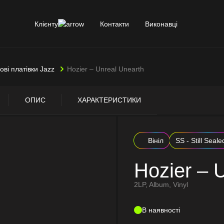
Клієнту
Контакти
Виконавці
лові платівки Jazz
Hozier – Unreal Unearth
ОПИС
ХАРАКТЕРИСТИКИ
Вініл
SS - Still Seale
Hozier – 
2LP, Album, Vinyl
В наявності