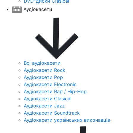
DVD-диски Clasical
Аудіокасети
Всі аудіокасети
Аудіокасети Rock
Аудіокасети Pop
Аудіокасети Electronic
Аудіокасети Rap / Hip-Hop
Аудіокасети Clasical
Аудіокасети Jazz
Аудіокасети Soundtrack
Аудіокасети українських виконавців