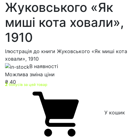
Жуковського «Як
миші кота ховали»,
1910
Ілюстрація до книги Жуковського «Як миші кота
ховали», 1910
В наявності
Можлива зміна ціни
₴
40
2
бонусів за цей товар
У кошик