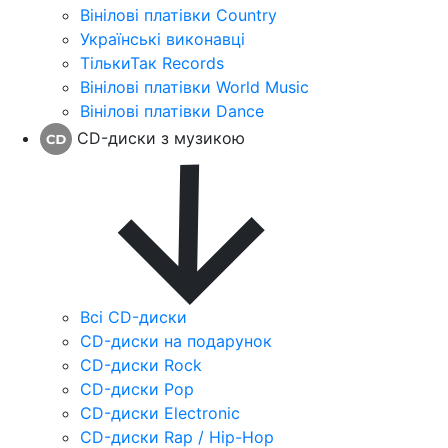
Вінілові платівки Country
Українські виконавці
ТількиТак Records
Вінілові платівки World Music
Вінілові платівки Dance
CD-диски з музикою
Всі CD-диски
CD-диски на подарунок
CD-диски Rock
CD-диски Pop
CD-диски Electronic
CD-диски Rap / Hip-Hop