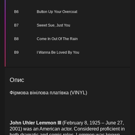
B6
Button Up Your Overcoat
B7
Sweet Sue, Just You
B8
Come In Out Of The Rain
B9
I Wanna Be Loved By You
Опис
Фірмова вінілова платівка (VINYL)
John Uhler Lemmon III
(February 8, 1925 – June 27,
2001) was an American actor. Considered proficient in
both dramatic and comic roles, Lemmon was known