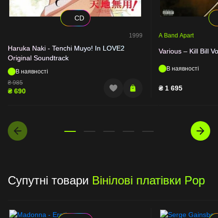
CD
1999
A Band Apart
Haruka Naki - Tenchi Muyo! In LOVE2
Various – Kill Bill Vo
Original Soundtrack
В наявності
В наявності
₴
985
₴
1 695
₴
690
Супутні товари
Вінілові платівки Pop