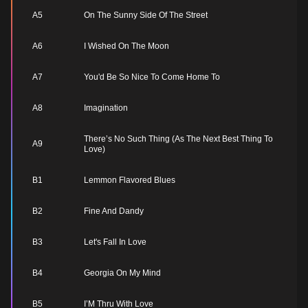
A5
On The Sunny Side Of The Street
A6
I Wished On The Moon
A7
You'd Be So Nice To Come Home To
A8
Imagination
There’s No Such Thing (As The Next Best Thing To
A9
Love)
B1
Lemmon Flavored Blues
B2
Fine And Dandy
B3
Let's Fall In Love
B4
Georgia On My Mind
B5
I’M Thru With Love