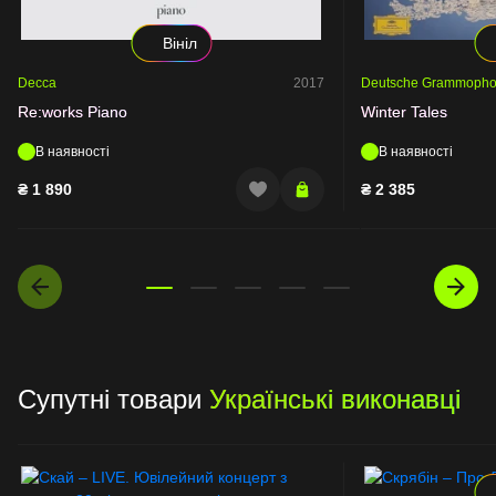
Вініл
Decca
2017
Deutsche Grammoph
Re:works Piano
Winter Tales
В наявності
В наявності
₴
1 890
₴
2 385
Супутні товари
Українські виконавці