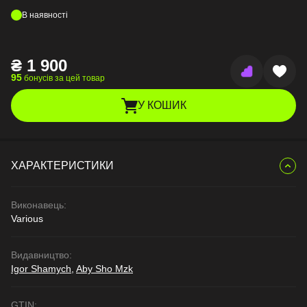
В наявності
₴
1 900
95
бонусів за цей товар
У КОШИК
ХАРАКТЕРИСТИКИ
Виконавець:
Various
Видавництво:
Igor Shamych
,
Aby Sho Mzk
GTIN: