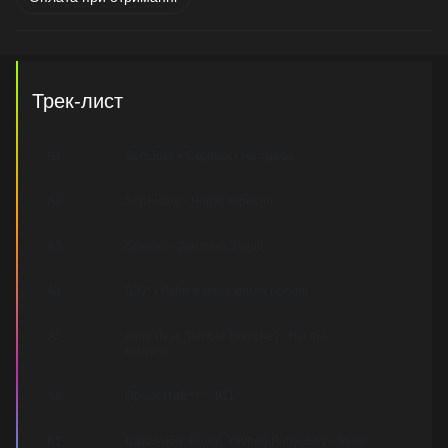
Трек-лист
A1
SemJuel + Скрябін - Не треба
A2
Sophième - Чорні черешні
A3
Sheetel - Закохані Злодії
A4
ВЗу° - Якби я мала крила орлині
A5
mine (feat. Tember Blanche) - Ніч яка
місячна
A6
Проклятий *** - 911
B1
ЩукаРиба, Bunht, Yevhen Puhachov - То не