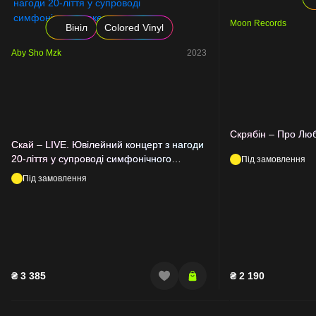
Moon Records
Вініл
Colored Vinyl
Aby Sho Mzk
2023
Скрябін – Про Лю
Скай – LIVE. Ювілейний концерт з нагоди
20-ліття у супроводі симфонічного
Під замовлення
оркестру
Під замовлення
₴
3 385
₴
2 190