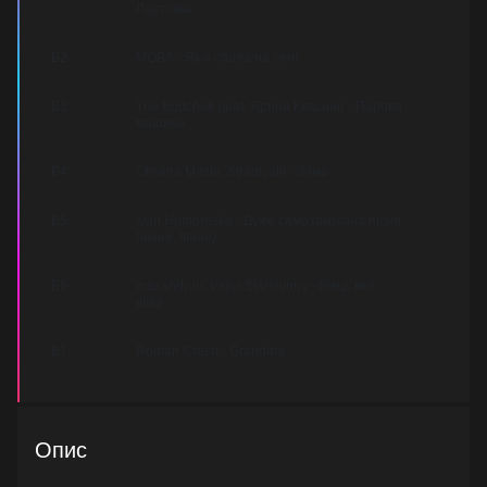
Ластовка
B2
МОВА - Як я спала на сені
B3
The Budchuk (feat. Ярина Квасній) - Парова
машина
B4
Oksana Maslo, Stradivalli - Зима
B5
Ivan Humoreska - Дуже самозакохана пісня
(Іване, Іване)
B6
maxandruh, Vasyl Starshinov - Вівці, мої
вівці
B7
Roman Crash - Grandma
Опис