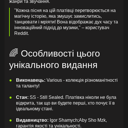
жанри та звучання.
"Кожна пісня на цій платівці перетворюється на
магічну історію, яка змушує замислитись,
танцювати і мріяти! Вона відображає дух часу та
інноваційний підхід до музики," – користувач
Reddit.
🌈 Особливості цього
унікального видання
Виконавець:
Various - колекція різноманітності
та таланту!
Стан:
SS - Still Sealed. Платівка ніколи не була
відкрита, так що ви будете перші, хто почує її в
ідеальному стані.
Видавництво:
Igor Shamych;Aby Sho Mzk,
гарантія якості та унікальності.