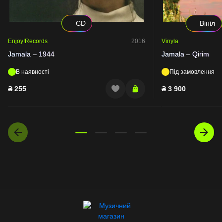
CD
Вініл
Enjoy!Records
2016
Vinyla
Jamala – 1944
Jamala – Qirim
В наявності
Під замовлення
₴
255
₴
3 900