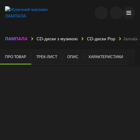
ЛАМПАЛА
CD-диски з музикою
CD-диски Pop
Jamala 
ПРО ТОВАР
ТРЕК-ЛИСТ
ОПИС
ХАРАКТЕРИСТИКИ