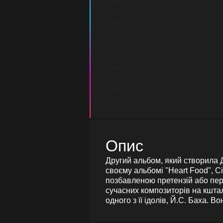
A5
A6
A7
A8
A9
Опис
Другий альбом, який створила Д
своєму альбомі "Heart Food", 
позбавленою претензій або пер
сучасних композиторів на кштал
одного з її ідолів, Й.С. Баха. 