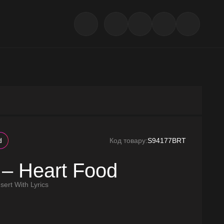
d
Код товару:
S94177BRT
l – Heart Food
sert With Lyrics