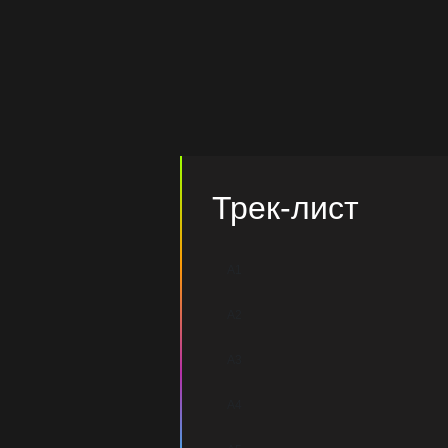
Трек-лист
A1
A2
A3
A4