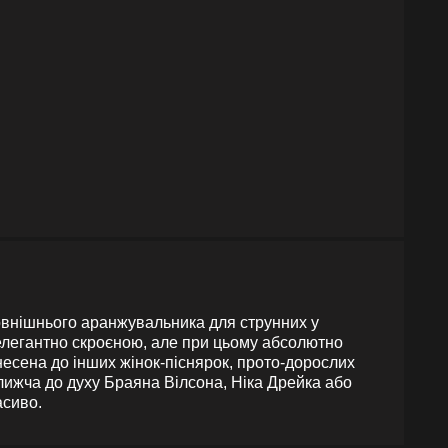
 зовнішнього аранжувальника для струнних у
 елегантно скроєною, але при цьому абсолютно
есена до інших жінок-піснярок, прото-дорослих
ближча до духу Браяна Вілсона, Ніка Дрейка або
асиво.