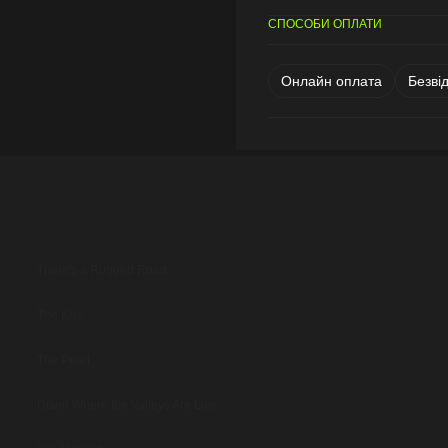
СПОСОБИ ОПЛАТИ
Онлайн оплата
Безві
There's a Rugged Road
The Kiss
The Pearl
Down Where the Valleys Are Low