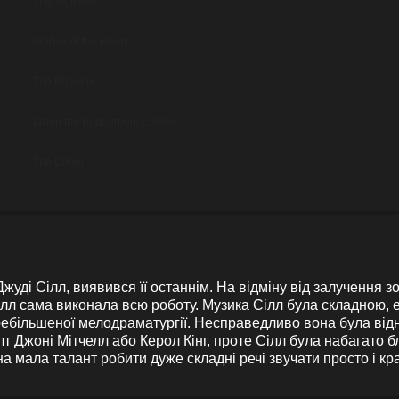
The Vigilante
Soldier of the Heart
The Phoenix
When the Bridegroom Comes
The Donor
жуді Сілл, виявився її останнім. На відміну від залучення
Сілл сама виконала всю роботу. Музика Сілл була складною,
ебільшеної мелодраматургії. Несправедливо вона була відн
т Джоні Мітчелл або Керол Кінг, проте Сілл була набагато 
Вона мала талант робити дуже складні речі звучати просто і кр