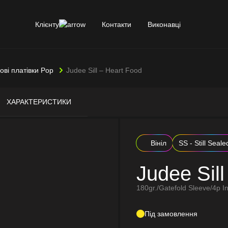
Клієнту
Контакти
Виконавці
лові платівки Pop
Judee Sill – Heart Food
ХАРАКТЕРИСТИКИ
Вініл
SS - Still Seale
Judee Sil
180gr./Gatefold Sleeve/4p In
Під замовлення