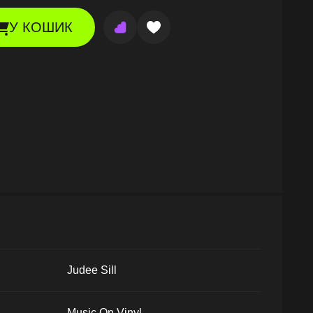
У КОШИК
Judee Sill
Music On Vinyl