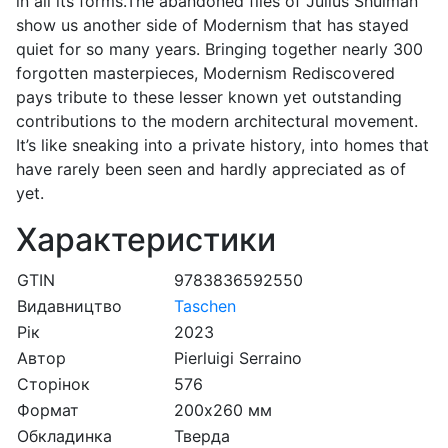
in all its forms.The abandoned files of Julius Shulman
show us another side of Modernism that has stayed
quiet for so many years. Bringing together nearly 300
forgotten masterpieces, Modernism Rediscovered
pays tribute to these lesser known yet outstanding
contributions to the modern architectural movement.
It’s like sneaking into a private history, into homes that
have rarely been seen and hardly appreciated as of
yet.
Характеристики
GTIN
9783836592550
Видавництво
Taschen
Рік
2023
Автор
Pierluigi Serraino
Сторінок
576
Формат
200х260 мм
Обкладинка
Тверда