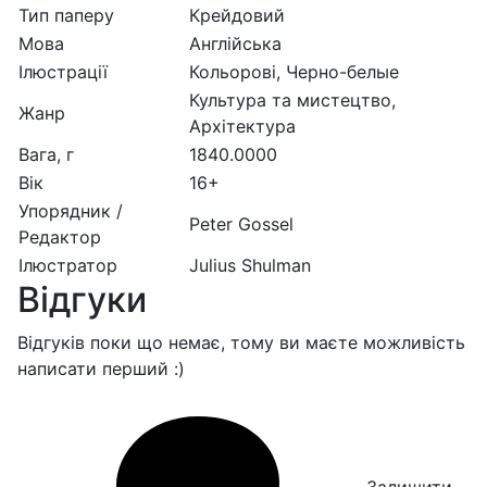
Тип паперу
Крейдовий
Мова
Англійська
Ілюстрації
Кольорові, Черно-белые
Культура та мистецтво,
Жанр
Архітектура
Вага, г
1840.0000
Вік
16+
Упорядник /
Peter Gossel
Редактор
Ілюстратор
Julius Shulman
Відгуки
Відгуків поки що немає, тому ви маєте можливість
написати перший :)
Залишити