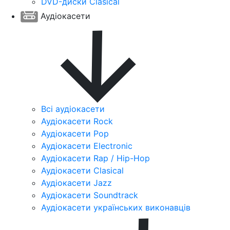
DVD-диски Clasical
Аудіокасети
Всі аудіокасети
Аудіокасети Rock
Аудіокасети Pop
Аудіокасети Electronic
Аудіокасети Rap / Hip-Hop
Аудіокасети Clasical
Аудіокасети Jazz
Аудіокасети Soundtrack
Аудіокасети українських виконавців