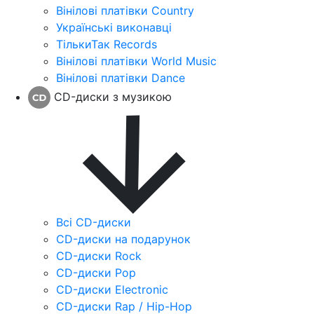
Вінілові платівки Country
Українські виконавці
ТількиТак Records
Вінілові платівки World Music
Вінілові платівки Dance
CD-диски з музикою
Всі CD-диски
CD-диски на подарунок
CD-диски Rock
CD-диски Pop
CD-диски Electronic
CD-диски Rap / Hip-Hop