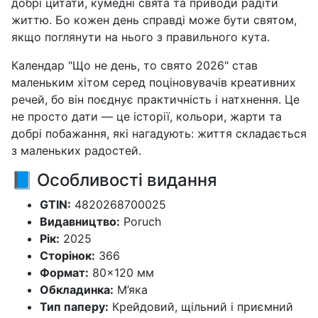
добрі цитати, кумедні свята та приводи радіти
життю. Бо кожен день справді може бути святом,
якщо поглянути на нього з правильного кута.
Календар "Що не день, то свято 2026" став
маленьким хітом серед поціновувачів креативних
речей, бо він поєднує практичність і натхнення. Це
не просто дати — це історії, кольори, жарти та
добрі побажання, які нагадують: життя складається
з маленьких радостей.
📘 Особливості видання
GTIN:
4820268700025
Видавництво:
Poruch
Рік:
2025
Сторінок:
366
Формат:
80×120 мм
Обкладинка:
М’яка
Тип паперу:
Крейдовий, щільний і приємний