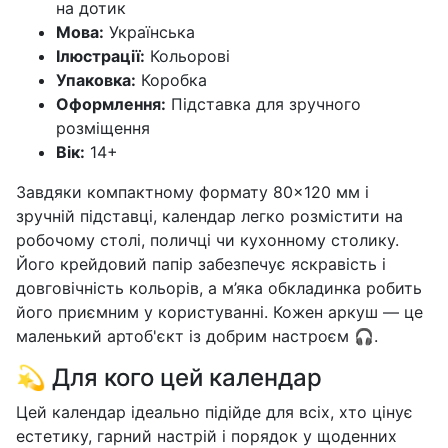
на дотик
Мова:
Українська
Ілюстрації:
Кольорові
Упаковка:
Коробка
Оформлення:
Підставка для зручного
розміщення
Вік:
14+
Завдяки компактному формату 80×120 мм і
зручній підставці, календар легко розмістити на
робочому столі, поличці чи кухонному столику.
Його крейдовий папір забезпечує яскравість і
довговічність кольорів, а м’яка обкладинка робить
його приємним у користуванні. Кожен аркуш — це
маленький артоб'єкт із добрим настроєм 🎧.
💫 Для кого цей календар
Цей календар ідеально підійде для всіх, хто цінує
естетику, гарний настрій і порядок у щоденних