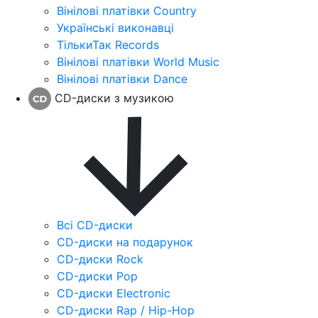
Вінілові платівки Country
Українські виконавці
ТількиТак Records
Вінілові платівки World Music
Вінілові платівки Dance
CD-диски з музикою
Всі CD-диски
CD-диски на подарунок
CD-диски Rock
CD-диски Pop
CD-диски Electronic
CD-диски Rap / Hip-Hop