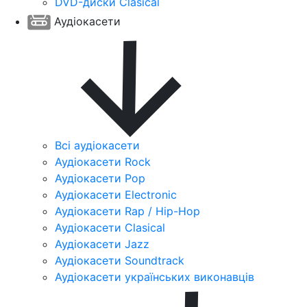
DVD-диски Clasical
Аудіокасети
Всі аудіокасети
Аудіокасети Rock
Аудіокасети Pop
Аудіокасети Electronic
Аудіокасети Rap / Hip-Hop
Аудіокасети Clasical
Аудіокасети Jazz
Аудіокасети Soundtrack
Аудіокасети українських виконавців