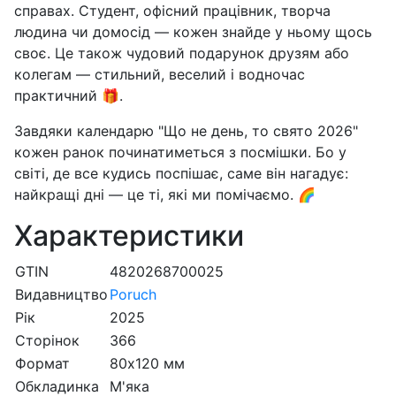
справах. Студент, офісний працівник, творча
людина чи домосід — кожен знайде у ньому щось
своє. Це також чудовий подарунок друзям або
колегам — стильний, веселий і водночас
практичний 🎁.
Завдяки календарю "Що не день, то свято 2026"
кожен ранок починатиметься з посмішки. Бо у
світі, де все кудись поспішає, саме він нагадує:
найкращі дні — це ті, які ми помічаємо. 🌈
Характеристики
GTIN
4820268700025
Видавництво
Poruch
Рік
2025
Сторінок
366
Формат
80х120 мм
Обкладинка
М'яка