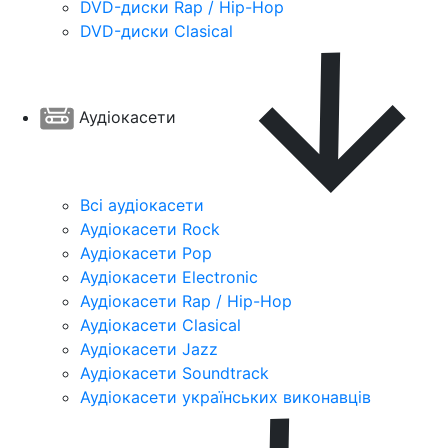
DVD-диски Rap / Hip-Hop
DVD-диски Clasical
Аудіокасети
Всі аудіокасети
Аудіокасети Rock
Аудіокасети Pop
Аудіокасети Electronic
Аудіокасети Rap / Hip-Hop
Аудіокасети Clasical
Аудіокасети Jazz
Аудіокасети Soundtrack
Аудіокасети українських виконавців