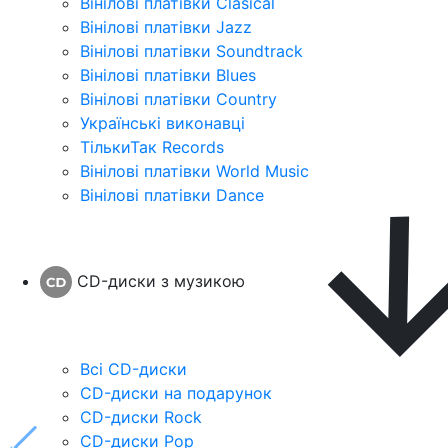
Вінілові платівки Clasical
Вінілові платівки Jazz
Вінілові платівки Soundtrack
Вінілові платівки Blues
Вінілові платівки Country
Українські виконавці
ТількиТак Records
Вінілові платівки World Music
Вінілові платівки Dance
CD-диски з музикою
Всі CD-диски
CD-диски на подарунок
CD-диски Rock
CD-диски Pop