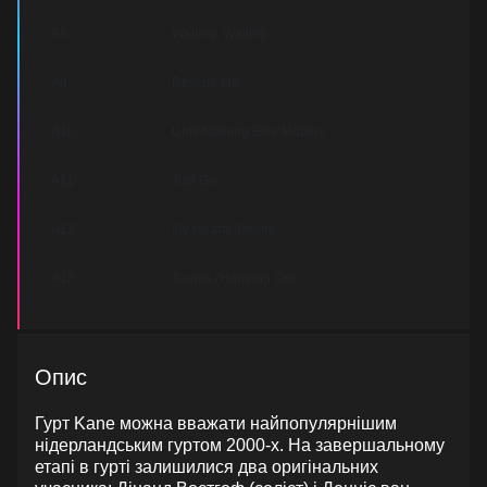
A8
Waiting, Waiting
A9
Rescue Me
A10
Until Nothing Else Matters
A11
Just Go
A12
My Hearts' Desire
A13
Taurus (Hanging On)
Опис
Гурт Kane можна вважати найпопулярнішим
нідерландським гуртом 2000-х. На завершальному
етапі в гурті залишилися два оригінальних