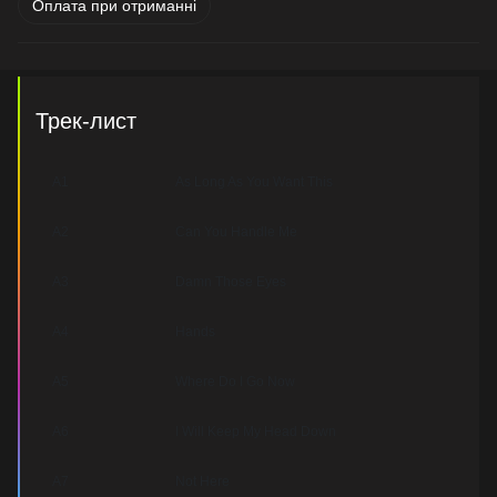
Оплата при отриманні
Трек-лист
A1
As Long As You Want This
A2
Can You Handle Me
A3
Damn Those Eyes
A4
Hands
A5
Where Do I Go Now
A6
I Will Keep My Head Down
A7
Not Here