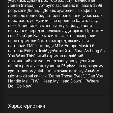
учасника: Дінанд Востгоф (соліст) і Денніс ван
Левен (гітара). Гурт було засновано в Гаазі в 1998
році, коли Дінанд і Денніс зустрілись в кафе на
пляжі, де вони обидва тоді працювали. Обоє мали
пристрасть до музики, і не пройшло багато часу,
поки їх виявили в маленькому кафе, де вони
виступали перед невеликою аудиторією. Протягом
своєї кар'єри Kane мали кілька хітів номер один, і
вони отримали багато нагород, включаючи
нагороди TMF, нагороди MTV Europe Music і 6
нагород Edison. Їхній дебютний альбом "As Long As
You Want This", який отримав подвійний
платиновий статус, тепер знову випущений на
вінілі в рамках святкування 25-річчя на прозорому
кришталевому вінілі та включає вставку. Альбом
містить хітові сингли "Damn Those Eyes", "Can You
Handle Me", "I Will Keep My Head Down" і "Where
Do I Go Now".
Характеристики