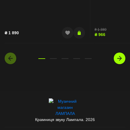
₴
1 380
₴
1 890
₴
966
Крамниця звуку Лампала. 2026