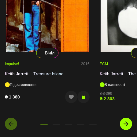
Вініл
Impulse!
2016
ECM
Keith Jarrett – Treasure Island
Keith Jarrett – The
Під замовлення
В наявності
₴
3 290
₴
1 380
₴
2 303