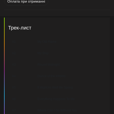
Оплата при отриманні
Трек-лист
A1
My Old Flame
A2
My Ship
A3
Round Midnight
A4
Dance of the Infidels
A5
It Might As Well Be Spring
A6
Everything Happens To Me
A7
Where Can I Go Without You