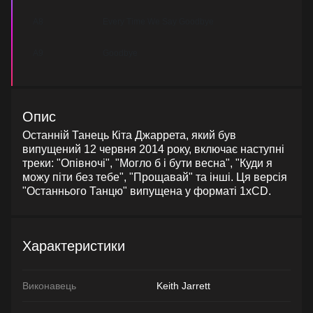
A8
Every Time We Say Goodbye
A9
Goodbye
Опис
Останній Танець Кіта Джаррета, який був
випущений 12 червня 2014 року, включає наступні
треки: "Опівночі", "Могло б і бути весна", "Куди я
можу піти без тебе", "Прощавай" та інші. Ця версія
"Останнього Танцю" випущена у форматі 1xCD.
Характеристики
Виконавець
Keith Jarrett