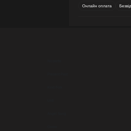
Онлайн оплата
Безві
Nicolette
Present Past
Kind Folk
Unti
Angel Song
Onmo