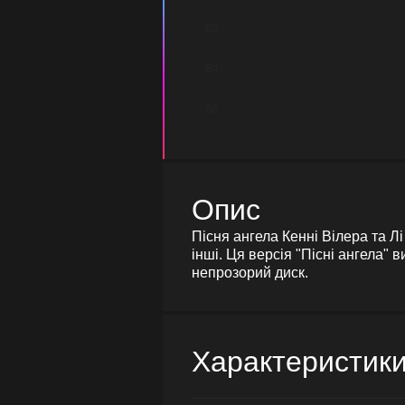
B3
B4
B5
Опис
Пісня ангела Кенні Вілера та Л
інші. Ця версія "Пісні ангела" 
непрозорий диск.
Характеристик