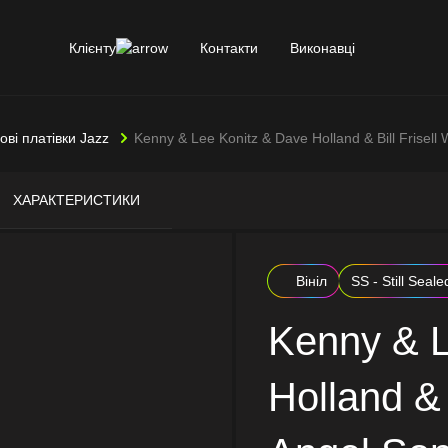
Клієнту
Контакти
Виконавці
лові платівки Jazz
Kenny & Lee Konitz & Dave Holland & Bill Frisell
ХАРАКТЕРИСТИКИ
Вініл
SS - Still Seale
Kenny & L
Holland & 