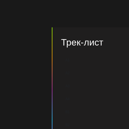
Трек-лист
A1
A2
A3
A4
B1
B2