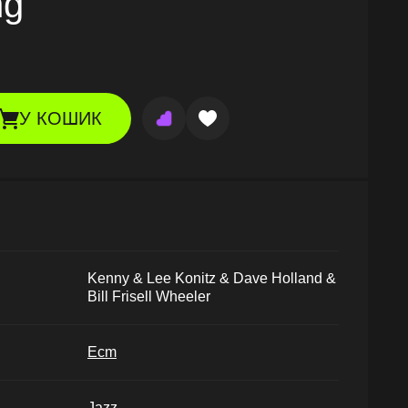
ng
У КОШИК
Kenny & Lee Konitz & Dave Holland &
Bill Frisell Wheeler
Ecm
Jazz