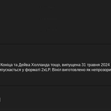
Nonetheless
Past Present
Kind of Gentle
і Коніца та Дейва Холланда тощо, випущена 31 травня 2024 р
випускається у форматі 2xLP. Вініл виготовлено як непрозори
и