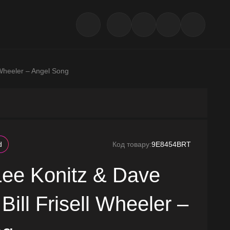
 Wheeler – Angel Song
d
Код товару:
9E8454BRT
ee Konitz & Dave
Bill Frisell Wheeler –