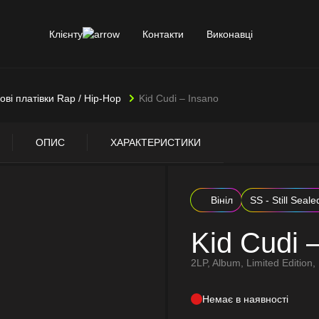
Клієнту
Контакти
Виконавці
лові платівки Rap / Hip-Hop
Kid Cudi – Insano
ОПИС
ХАРАКТЕРИСТИКИ
Вініл
SS - Still Seale
Kid Cudi 
2LP, Album, Limited Edition,
Немає в наявності