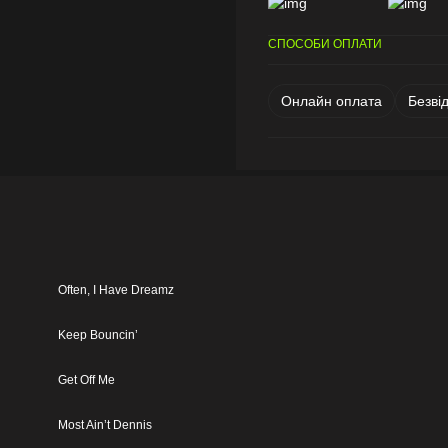
СПОСОБИ ОПЛАТИ
Онлайн оплата
Безві
Often, I Have Dreamz
Keep Bouncin’
Get Off Me
Most Ain’t Dennis