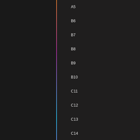
A5
B6
B7
B8
B9
B10
C11
C12
C13
C14