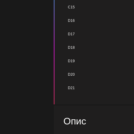
C15
D16
D17
D18
D19
D20
D21
Опис