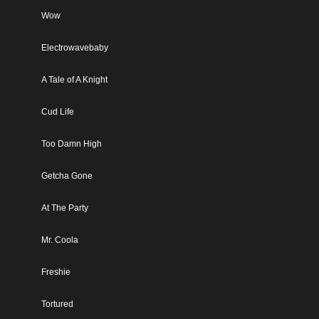
Wow
Electrowavebaby
A Tale of A Knight
Cud Life
Too Damn High
Getcha Gone
At The Party
Mr. Coola
Freshie
Tortured