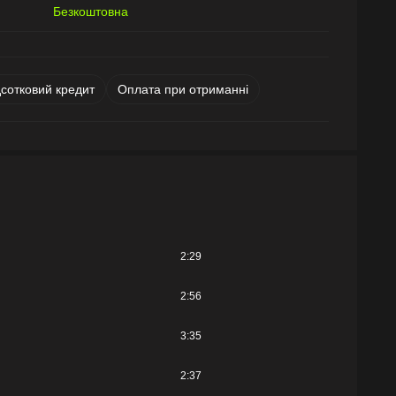
Безкоштовна
дсотковий кредит
Оплата при отриманні
2:29
2:56
3:35
2:37