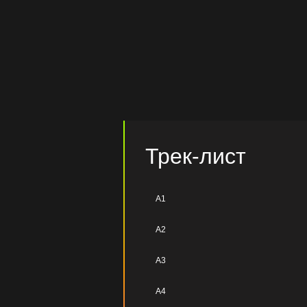
Трек-лист
A1
A2
A3
A4