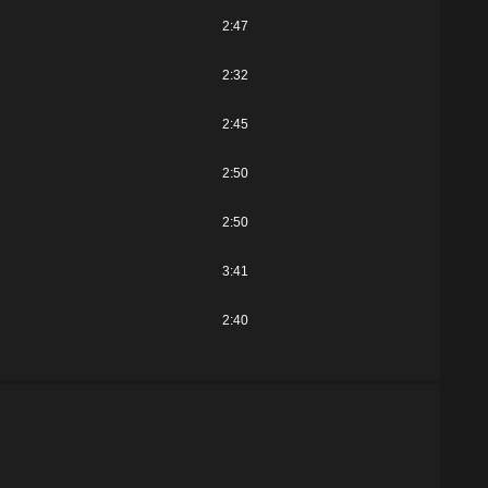
2:47
2:32
2:45
2:50
2:50
3:41
2:40