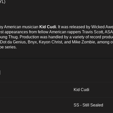
YL)
m by American musician
Kid Cudi
. It was released by Wicked A
st appearances from fellow American rappers Travis Scott, ASAP
ng Thug. Production was handled by a variety of record produce
 Dot da Genius, Bnyx, Keyon Christ, and Mike Zombie, among ot
pe series.
и
Kid Cudi
SS - Still Sealed