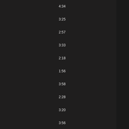
4:34
3:25
2:57
3:33
2:18
1:56
3:58
2:28
3:20
3:56