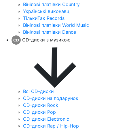
Вінілові платівки Country
Українські виконавці
ТількиТак Records
Вінілові платівки World Music
Вінілові платівки Dance
CD-диски з музикою
Всі CD-диски
CD-диски на подарунок
CD-диски Rock
CD-диски Pop
CD-диски Electronic
CD-диски Rap / Hip-Hop