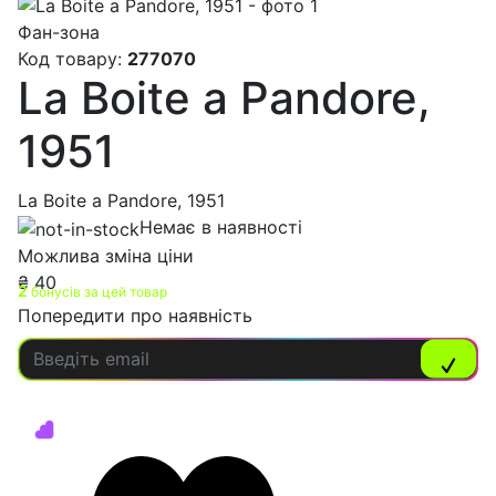
Фан-зона
Код товару:
277070
La Boite a Pandore,
1951
La Boite a Pandore, 1951
Немає в наявності
Можлива зміна ціни
₴
40
2
бонусів за цей товар
Попередити про наявність