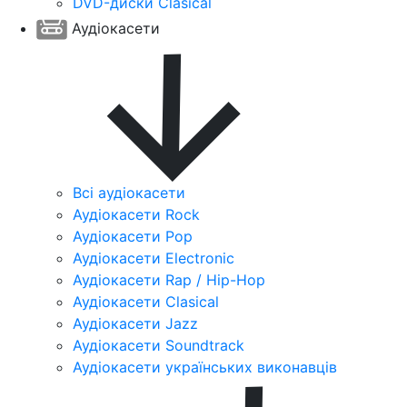
DVD-диски Clasical
Аудіокасети
Всі аудіокасети
Аудіокасети Rock
Аудіокасети Pop
Аудіокасети Electronic
Аудіокасети Rap / Hip-Hop
Аудіокасети Clasical
Аудіокасети Jazz
Аудіокасети Soundtrack
Аудіокасети українських виконавців