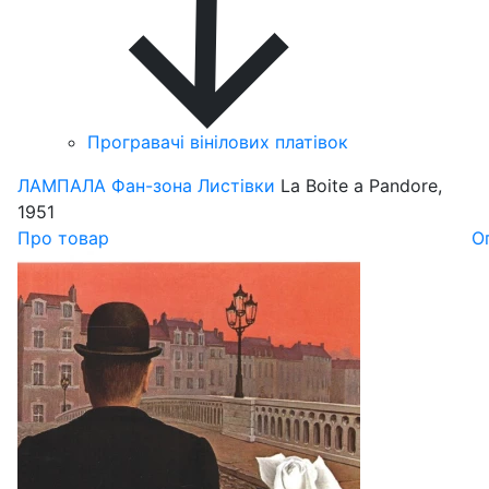
Програвачі вінілових платівок
ЛАМПАЛА
Фан-зона
Листівки
La Boite a Pandore,
1951
Про товар
О