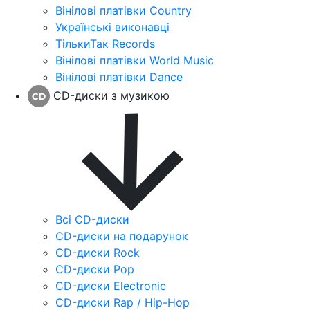
Вінілові платівки Country
Українські виконавці
ТількиТак Records
Вінілові платівки World Music
Вінілові платівки Dance
CD-диски з музикою
Всі CD-диски
CD-диски на подарунок
CD-диски Rock
CD-диски Pop
CD-диски Electronic
CD-диски Rap / Hip-Hop