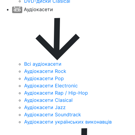
DVD-диски Clasical
Аудіокасети
Всі аудіокасети
Аудіокасети Rock
Аудіокасети Pop
Аудіокасети Electronic
Аудіокасети Rap / Hip-Hop
Аудіокасети Clasical
Аудіокасети Jazz
Аудіокасети Soundtrack
Аудіокасети українських виконавців