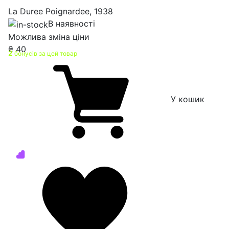
La Duree Poignardee, 1938
В наявності
Можлива зміна ціни
₴
40
2
бонусів за цей товар
У кошик