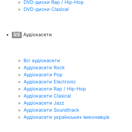
DVD-диски Rap / Hip-Hop
DVD-диски Clasical
Аудіокасети
Всі аудіокасети
Аудіокасети Rock
Аудіокасети Pop
Аудіокасети Electronic
Аудіокасети Rap / Hip-Hop
Аудіокасети Clasical
Аудіокасети Jazz
Аудіокасети Soundtrack
Аудіокасети українських виконавців