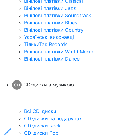
Вінілові платівки Clasical
Вінілові платівки Jazz
Вінілові платівки Soundtrack
Вінілові платівки Blues
Вінілові платівки Country
Українські виконавці
ТількиТак Records
Вінілові платівки World Music
Вінілові платівки Dance
CD-диски з музикою
Всі CD-диски
CD-диски на подарунок
CD-диски Rock
CD-диски Pop