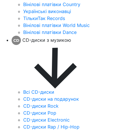
Вінілові платівки Country
Українські виконавці
ТількиТак Records
Вінілові платівки World Music
Вінілові платівки Dance
CD-диски з музикою
Всі CD-диски
CD-диски на подарунок
CD-диски Rock
CD-диски Pop
CD-диски Electronic
CD-диски Rap / Hip-Hop