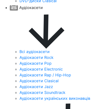
DVD-диски Clasical
Аудіокасети
Всі аудіокасети
Аудіокасети Rock
Аудіокасети Pop
Аудіокасети Electronic
Аудіокасети Rap / Hip-Hop
Аудіокасети Clasical
Аудіокасети Jazz
Аудіокасети Soundtrack
Аудіокасети українських виконавців