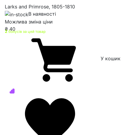
Larks and Primrose, 1805-1810
В наявності
Можлива зміна ціни
₴
40
2
бонусів за цей товар
У кошик