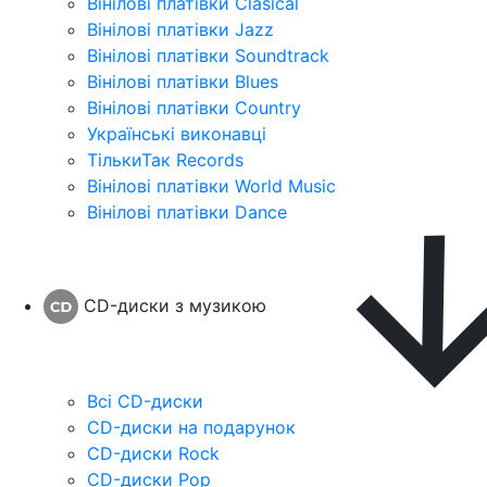
Вінілові платівки Clasical
Вінілові платівки Jazz
Вінілові платівки Soundtrack
Вінілові платівки Blues
Вінілові платівки Country
Українські виконавці
ТількиТак Records
Вінілові платівки World Music
Вінілові платівки Dance
CD-диски з музикою
Всі CD-диски
CD-диски на подарунок
CD-диски Rock
CD-диски Pop