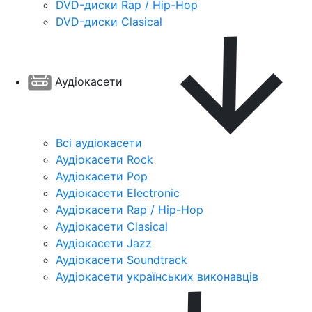
DVD-диски Rap / Hip-Hop
DVD-диски Clasical
Аудіокасети
Всі аудіокасети
Аудіокасети Rock
Аудіокасети Pop
Аудіокасети Electronic
Аудіокасети Rap / Hip-Hop
Аудіокасети Clasical
Аудіокасети Jazz
Аудіокасети Soundtrack
Аудіокасети українських виконавців