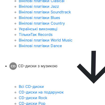
Вінілові платівки Clasical
Вінілові платівки Jazz
Вінілові платівки Soundtrack
Вінілові платівки Blues
Вінілові платівки Country
Українські виконавці
ТількиТак Records
Вінілові платівки World Music
Вінілові платівки Dance
CD-диски з музикою
Всі CD-диски
CD-диски на подарунок
CD-диски Rock
CD-диски Pop