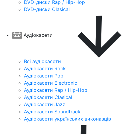
DVD-диски Rap / Hip-Hop
DVD-диски Clasical
Аудіокасети
Всі аудіокасети
Аудіокасети Rock
Аудіокасети Pop
Аудіокасети Electronic
Аудіокасети Rap / Hip-Hop
Аудіокасети Clasical
Аудіокасети Jazz
Аудіокасети Soundtrack
Аудіокасети українських виконавців