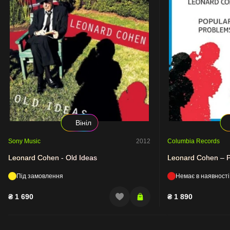
Вініл
Sony Music
2012
Columbia Records
Leonard Cohen - Old Ideas
Leonard Cohen – P
Під замовлення
Немає в наявності
₴
1 690
₴
1 890