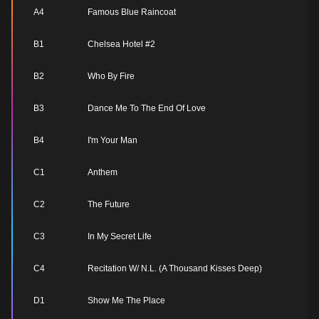
A4
Famous Blue Raincoat
B1
Chelsea Hotel #2
B2
Who By Fire
B3
Dance Me To The End Of Love
B4
I'm Your Man
C1
Anthem
C2
The Future
C3
In My Secret Life
C4
Recitation W/ N.L. (A Thousand Kisses Deep)
D1
Show Me The Place