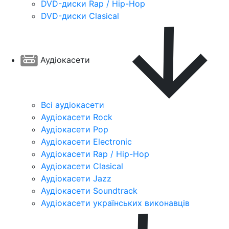
DVD-диски Rap / Hip-Hop
DVD-диски Clasical
Аудіокасети
Всі аудіокасети
Аудіокасети Rock
Аудіокасети Pop
Аудіокасети Electronic
Аудіокасети Rap / Hip-Hop
Аудіокасети Clasical
Аудіокасети Jazz
Аудіокасети Soundtrack
Аудіокасети українських виконавців