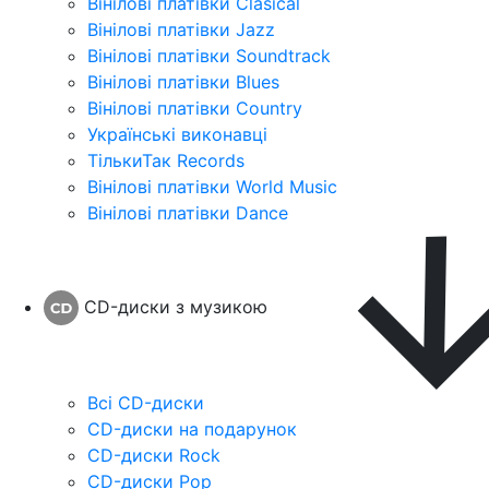
Вінілові платівки Clasical
Вінілові платівки Jazz
Вінілові платівки Soundtrack
Вінілові платівки Blues
Вінілові платівки Country
Українські виконавці
ТількиТак Records
Вінілові платівки World Music
Вінілові платівки Dance
CD-диски з музикою
Всі CD-диски
CD-диски на подарунок
CD-диски Rock
CD-диски Pop