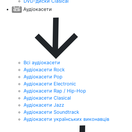
DVD-диски Clasical
Аудіокасети
Всі аудіокасети
Аудіокасети Rock
Аудіокасети Pop
Аудіокасети Electronic
Аудіокасети Rap / Hip-Hop
Аудіокасети Clasical
Аудіокасети Jazz
Аудіокасети Soundtrack
Аудіокасети українських виконавців