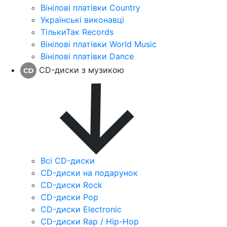
Вінілові платівки Country
Українські виконавці
ТількиТак Records
Вінілові платівки World Music
Вінілові платівки Dance
CD-диски з музикою
Всі CD-диски
CD-диски на подарунок
CD-диски Rock
CD-диски Pop
CD-диски Electronic
CD-диски Rap / Hip-Hop