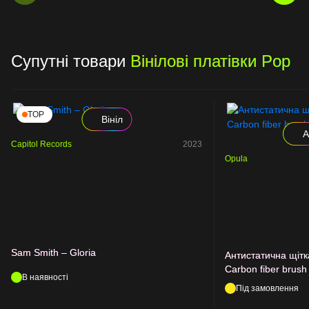
Супутні товари
Вінілові платівки Pop
TOP
Вініл
А
Capitol Records
2023
Opula
Sam Smith – Gloria
Антистатична щітк
Carbon fiber brush
В наявності
Під замовлення