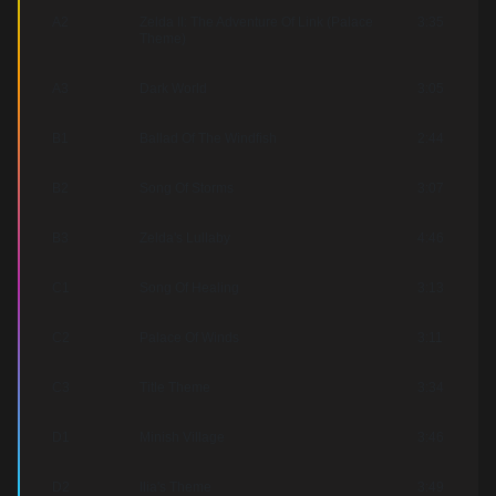
A2
Zelda II: The Adventure Of Link (Palace
3:35
Theme)
A3
Dark World
3:05
B1
Ballad Of The Windfish
2:44
B2
Song Of Storms
3:07
B3
Zelda's Lullaby
4:46
C1
Song Of Healing
3:13
C2
Palace Of Winds
3:11
C3
Title Theme
3:34
D1
Minish Village
3:46
D2
Ilia's Theme
3:49