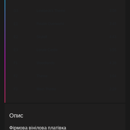
D3
Linebeck's Theme
3:08
E1
Realm Overworld
3:45
E2
Skyloft
4:43
E3
Lorule Castle
3:55
F1
Woodlands
4:38
F2
Theme
3:04
F3
Main Theme
2:28
Опис
Фірмова вінілова платівка