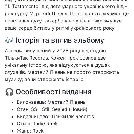
"IL Testamento" від легендарного українського інді-
рок гурту Мертвий Півень. Це не просто музика, це
повстання духу, закарбоване у вінілі, яке змушує
ваше серце битись у ритмі українського року.
🎶 Історія та вплив альбому
Альбом випущений у 2025 році під егідою
ТількиТак Records. Кожен трек розповідає
унікальну історію, яка відгукується в душах
слухачів. Мертвий Півень не просто створюють
музику; вони створюють історію.
🎧 Особливості видання
Виконавець: Мертвий Півень
Стан: SS - Still Sealed (Новий)
Видавництво: ТількиТак Records
Стиль: Indie Rock
Жанр: Rock