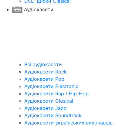
DVD-диски Clasical
Аудіокасети
Всі аудіокасети
Аудіокасети Rock
Аудіокасети Pop
Аудіокасети Electronic
Аудіокасети Rap / Hip-Hop
Аудіокасети Clasical
Аудіокасети Jazz
Аудіокасети Soundtrack
Аудіокасети українських виконавців