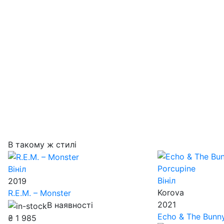
В такому ж стилі
Вініл
Вініл
2019
Korova
R.E.M. – Monster
2021
В наявності
Echo & The Bunn
₴
1 985