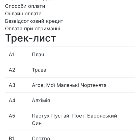
Способи оплати
Онлайн оплата
Безвідсотковий кредит
Оплата при отриманні
Трек-лист
A1
Плач
A2
Трава
A3
Агов, Мої Маленькі Чортенята
A4
Алхімія
A5
Пастух Пустай, Поет, Баронський
Син
B1
Сестро