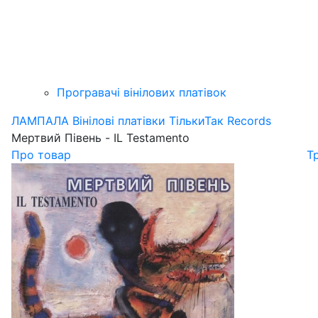
Програвачі вінілових платівок
ЛАМПАЛА
Вінілові платівки
ТількиТак Records
Мертвий Півень - IL Testamento
Про товар
Т