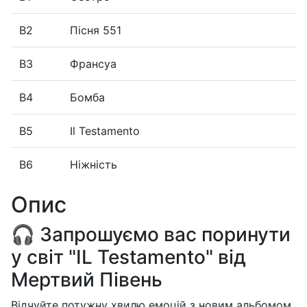
B2
Пісня 551
B3
Франсуа
B4
Бомба
B5
Il Testamento
B6
Ніжність
Опис
🎧 Запрошуємо вас поринути
у світ "IL Testamento" від
Мертвий Півень
Відчуйте потужну хвилю емоцій з новим альбомом