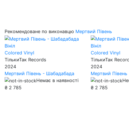
Рекомендоване по виконавцю
Мертвий Півень
Вініл
Вініл
Colored Vinyl
Colored Vinyl
ТількиТак Records
ТількиТак Recor
2024
2024
Мертвий Півень - Шабадабада
Мертвий Півень 
Немає в наявності
Не
₴
2 785
₴
2 785