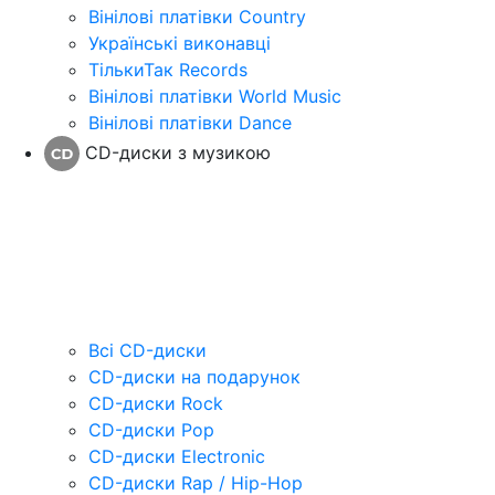
Вінілові платівки Country
Українські виконавці
ТількиТак Records
Вінілові платівки World Music
Вінілові платівки Dance
CD-диски з музикою
Всі CD-диски
CD-диски на подарунок
CD-диски Rock
CD-диски Pop
CD-диски Electronic
CD-диски Rap / Hip-Hop