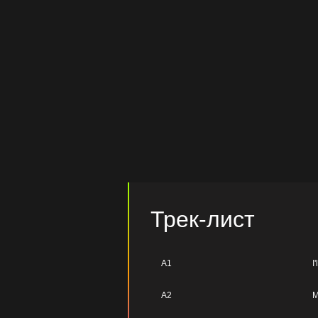
Трек-лист
A1
I
A2
M