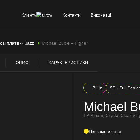
Клієнту
Контакти
Виконавці
лові платівки Jazz
Michael Buble – Higher
ОПИС
ХАРАКТЕРИСТИКИ
Вініл
SS - Still Seale
Michael B
LP, Album, Crystal Clear Viny
Під замовлення