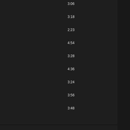
3:06
3:18
2:23
4:54
3:28
4:36
3:24
3:56
3:48