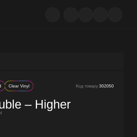
d
Clear Vinyl
Код товару:
302050
uble – Higher
l