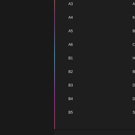
A3
A
A4
M
A5
B
A6
C
B1
H
B2
B
B3
D
B4
D
B5
S