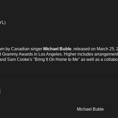
YL)
lbum by Canadian singer
Michael Buble
, released on March 25,
23 Grammy Awards in Los Angeles. Higher includes arrangements
nd Sam Cooke's "Bring It On Home to Me" as well as a collabora
и
Michael Buble