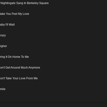
 Nightingale Sang In Berkeley Square
ake You Feel My Love
aby I'll Wait
razy
igher
ring It On Home To Me
on't Get Around Much Anymore
on't Take Your Love From Me
mile