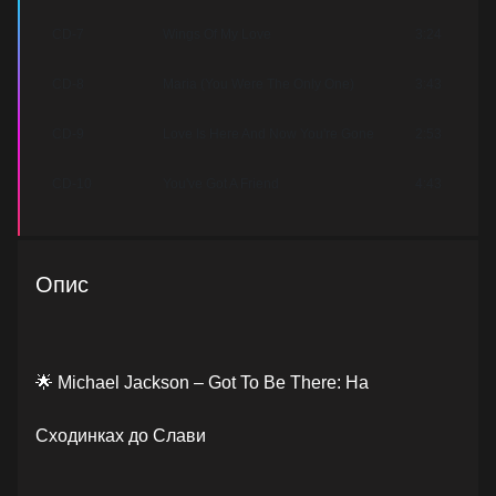
CD-7
Wings Of My Love
3:24
CD-8
Maria (You Were The Only One)
3:43
CD-9
Love Is Here And Now You're Gone
2:53
CD-10
You've Got A Friend
4:43
Опис
🌟 Michael Jackson – Got To Be There: На
Сходинках до Слави