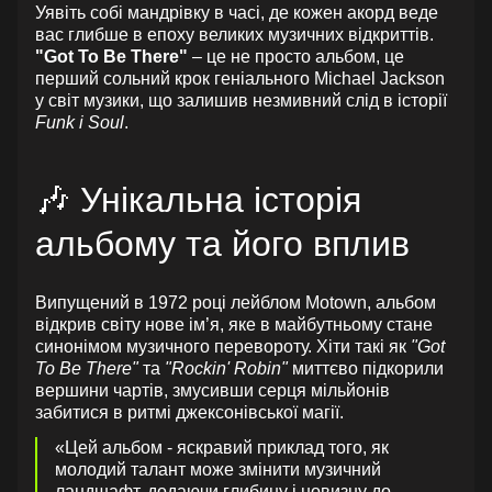
Уявіть собі мандрівку в часі, де кожен акорд веде
вас глибше в епоху великих музичних відкриттів.
"Got To Be There"
– це не просто альбом, це
перший сольний крок геніального Michael Jackson
у світ музики, що залишив незмивний слід в історії
Funk і Soul
.
🎶 Унікальна історія
альбому та його вплив
Випущений в 1972 році лейблом Motown, альбом
відкрив світу нове ім’я, яке в майбутньому стане
синонімом музичного перевороту. Хіти такі як
"Got
To Be There"
та
"Rockin' Robin"
миттєво підкорили
вершини чартів, змусивши серця мільйонів
забитися в ритмі джексонівської магії.
«Цей альбом - яскравий приклад того, як
молодий талант може змінити музичний
ландшафт, додаючи глибину і новизну до