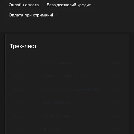
Онлайн оплата
Безвідсотковий кредит
Оплата при отриманні
Трек-лист
CD-1
Ain't No Sunshine
4:13
CD-2
I Wanna Be Where You Are
3:02
CD-3
Girl Don't Take Your Love From Me
3:51
CD-4
In Our Small Way
3:41
CD-5
Got To Be There
3:24
CD-6
Rockin' Robin
2:34