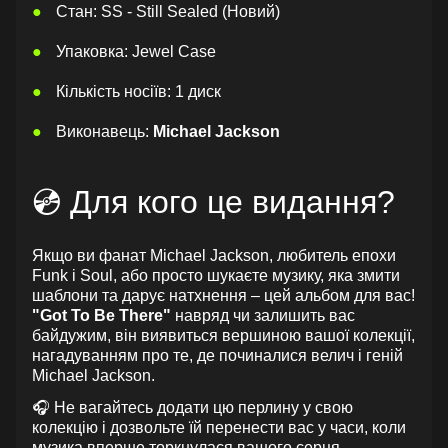
Стан: SS - Still Sealed (Новий)
Упаковка: Jewel Case
Кількість носіїв: 1 диск
Виконавець:
Michael Jackson
💿 Для кого це видання?
Якщо ви фанат Michael Jackson, любитель епохи
Funk і Soul, або просто шукаєте музику, яка змити
шаблони та дарує натхнення – цей альбом для вас!
"Got To Be There"
навряд чи залишить вас
байдужим, він виявиться вершиною вашої колекції,
нагадуванням про те, де починалися велич і геній
Michael Jackson.
🎧 Не вагайтесь додати цю перлину у свою
колекцію і дозвольте їй перенести вас у часи, коли
музика вперше торкнулася вашого серця.