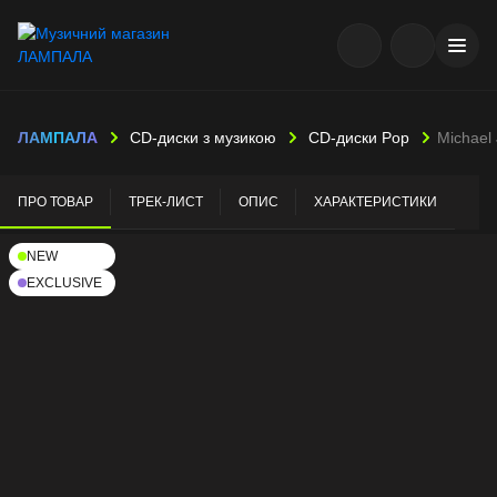
ЛАМПАЛА
CD-диски з музикою
CD-диски Pop
Michael
ПРО ТОВАР
ТРЕК-ЛИСТ
ОПИС
ХАРАКТЕРИСТИКИ
NEW
EXCLUSIVE