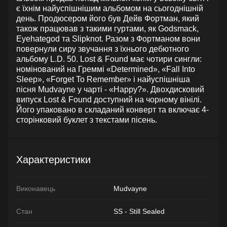
є їхнім найуспішнішим альбомом на сьогоднішній
день. Продюсером його був Дейв Фортман, який
також працював з такими гуртами, як Godsmack,
Eyehategod та Slipknot. Разом з Фортманом вони
повернули сиру звучання з їхнього дебютного
альбому L.D. 50. Lost & Found має чотири сингли:
номінований на Греммі «Determined», «Fall Into
Sleep», «Forget To Remember» і найуспішніша
пісня Mudvayne у чарті - «Happy?». Двохдисковий
випуск Lost & Found доступний на чорному вінілі.
Його упаковано в складаний конверт та включає 4-
сторінковий буклет з текстами пісень.
Характеристики
Виконавець
Mudvayne
Стан
SS - Still Sealed