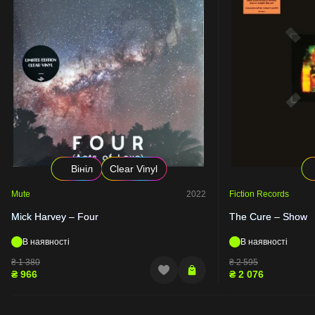
Вініл
Clear Vinyl
Mute
2022
Fiction Records
Mick Harvey – Four
The Cure – Show
В наявності
В наявності
₴
1 380
₴
2 595
₴
966
₴
2 076