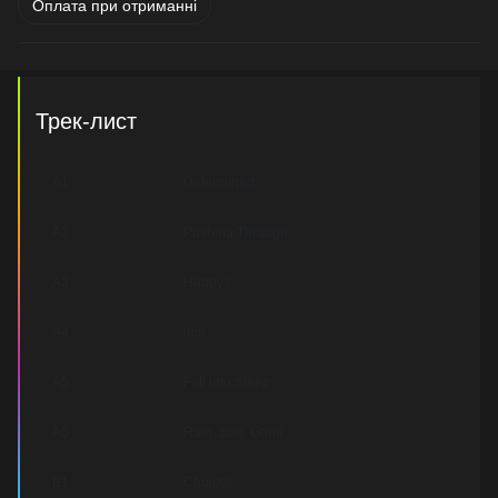
Оплата при отриманні
Трек-лист
A1
Determined
A2
Pushing Through
A3
Happy?
A4
Imn
A5
Fall Into Sleep
A6
Rain. Sun. Gone
B1
Choices