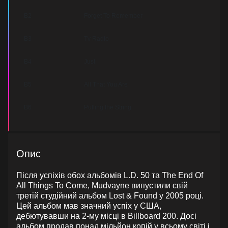
B2
Forget To Remember
B3
Tv Radio
B4
Just
B5
All That You Are
B6
Pulling the String
Опис
Після успіхів обох альбомів L.D. 50 та The End Of
All Things To Come, Mudvayne випустили свій
третій студійний альбом Lost & Found у 2005 році.
Цей альбом мав значний успіх у США,
дебютувавши на 2-му місці в Billboard 200. Досі
альбом продав понад мільйон копій у всьому світі і