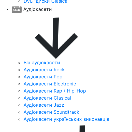
DVD-диски Clasical
Аудіокасети
Всі аудіокасети
Аудіокасети Rock
Аудіокасети Pop
Аудіокасети Electronic
Аудіокасети Rap / Hip-Hop
Аудіокасети Clasical
Аудіокасети Jazz
Аудіокасети Soundtrack
Аудіокасети українських виконавців