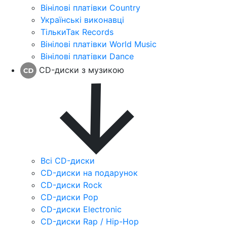
Вінілові платівки Country
Українські виконавці
ТількиТак Records
Вінілові платівки World Music
Вінілові платівки Dance
CD-диски з музикою
Всі CD-диски
CD-диски на подарунок
CD-диски Rock
CD-диски Pop
CD-диски Electronic
CD-диски Rap / Hip-Hop