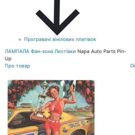
Програвачі вінілових платівок
ЛАМПАЛА
Фан-зона
Листівки
Napa Auto Parts Pin-
Up
Про товар
О