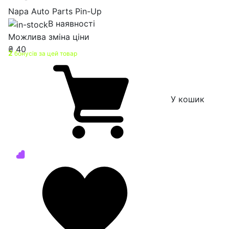
Napa Auto Parts Pin-Up
В наявності
Можлива зміна ціни
₴
40
2
бонусів за цей товар
У кошик