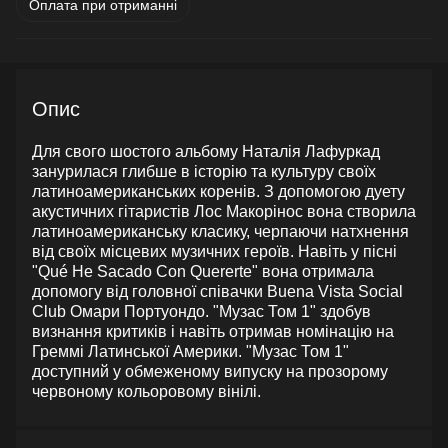
Оплата при отриманні
Опис
Для свого шостого альбому Наталія Лафуркад
занурилася глибше в історію та культуру своїх
латиноамериканських коренів. З допомогою дуету
акустичних гітаристів Лос Макорінос вона створила
латиноамериканську класику, черпаючи натхнення
від своїх місцевих музичних героїв. Навіть у пісні
"Qué He Sacado Con Quererte" вона отримала
допомогу від головної співачки Buena Vista Social
Club Омари Портуондо. "Музас Том 1" здобув
визнання критиків і навіть отримав номінацію на
Греммі Латинської Америки. "Музас Том 1"
доступний у обмеженому випуску на прозорому
червоному кольоровому вінілі.