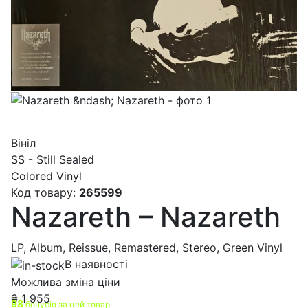
Вініл
SS - Still Sealed
Colored Vinyl
Код товару:
265599
Nazareth – Nazareth
LP, Album, Reissue, Remastered, Stereo, Green Vinyl
В наявності
Можлива зміна ціни
₴
1 955
98
бонусів за цей товар