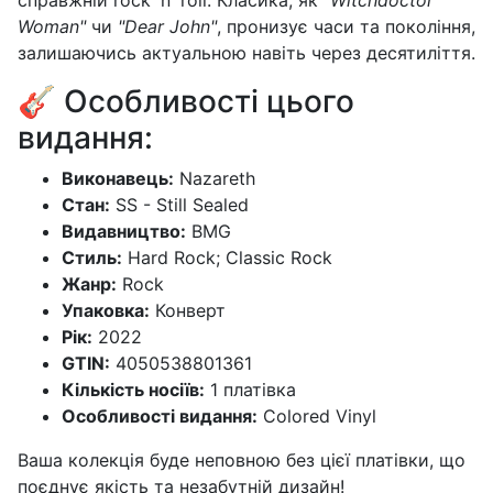
справжній rock 'n' roll. Класика, як
"Witchdoctor
Woman"
чи
"Dear John"
, пронизує часи та покоління,
залишаючись актуальною навіть через десятиліття.
🎸 Особливості цього
видання:
Виконавець:
Nazareth
Стан:
SS - Still Sealed
Видавництво:
BMG
Стиль:
Hard Rock; Classic Rock
Жанр:
Rock
Упаковка:
Конверт
Рік:
2022
GTIN:
4050538801361
Кількість носіїв:
1 платівка
Особливості видання:
Colored Vinyl
Ваша колекція буде неповною без цієї платівки, що
поєднує якість та незабутній дизайн!