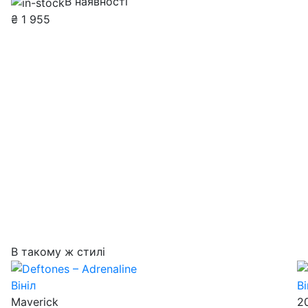
В наявності
₴
1 955
В такому ж стилі
Вініл
Ві
Maverick
2