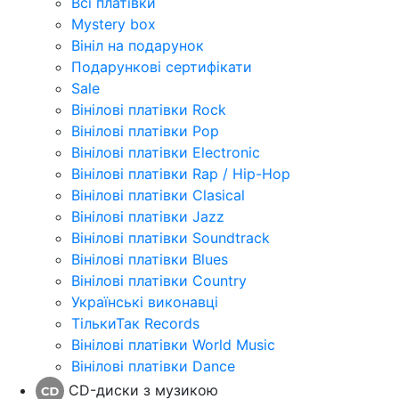
Всі платівки
Mystery box
Вініл на подарунок
Подарункові сертифікати
Sale
Вінілові платівки Rock
Вінілові платівки Pop
Вінілові платівки Electronic
Вінілові платівки Rap / Hip-Hop
Вінілові платівки Clasical
Вінілові платівки Jazz
Вінілові платівки Soundtrack
Вінілові платівки Blues
Вінілові платівки Country
Українські виконавці
ТількиТак Records
Вінілові платівки World Music
Вінілові платівки Dance
CD-диски з музикою