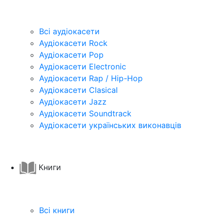
Всі аудіокасети
Аудіокасети Rock
Аудіокасети Pop
Аудіокасети Electronic
Аудіокасети Rap / Hip-Hop
Аудіокасети Clasical
Аудіокасети Jazz
Аудіокасети Soundtrack
Аудіокасети українських виконавців
Книги
Всі книги