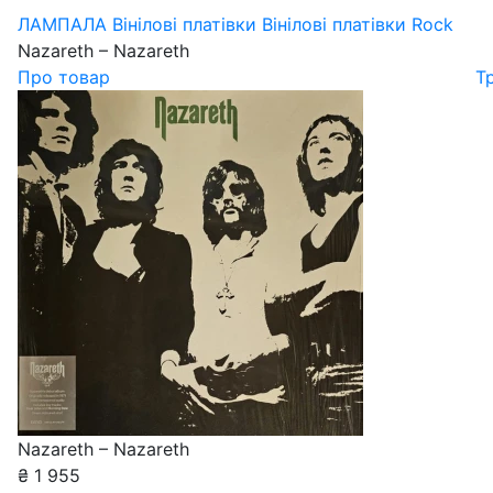
ЛАМПАЛА
Вінілові платівки
Вінілові платівки Rock
Nazareth – Nazareth
Про товар
Т
Nazareth – Nazareth
₴
1 955