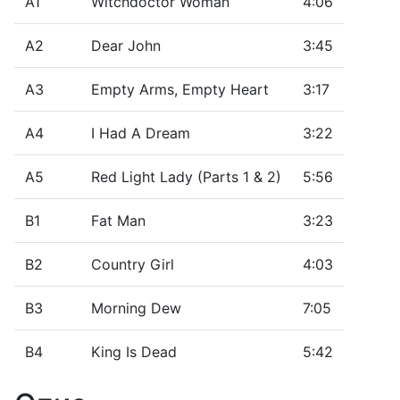
A1
Witchdoctor Woman
4:06
A2
Dear John
3:45
A3
Empty Arms, Empty Heart
3:17
A4
I Had A Dream
3:22
A5
Red Light Lady (Parts 1 & 2)
5:56
B1
Fat Man
3:23
B2
Country Girl
4:03
B3
Morning Dew
7:05
B4
King Is Dead
5:42