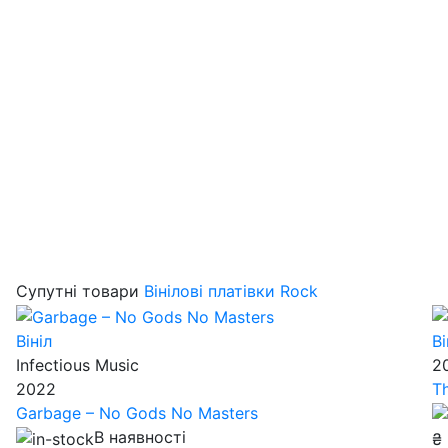
Супутні товари
Вінілові платівки Rock
Вініл
Ві
Infectious Music
2
2022
T
Garbage – No Gods No Masters
В наявності
₴