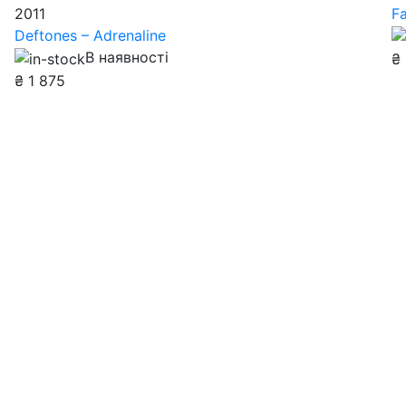
2011
Fa
Deftones – Adrenaline
В наявності
₴
₴
1 875