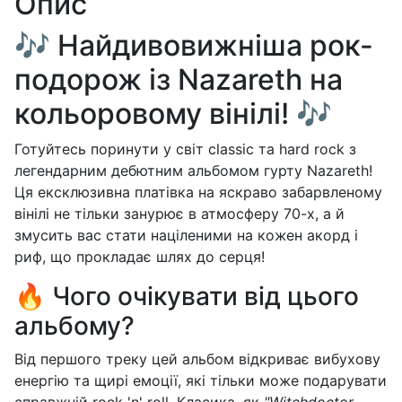
Опис
🎶 Найдивовижніша рок-
подорож із Nazareth на
кольоровому вінілі! 🎶
Готуйтесь поринути у світ classic та hard rock з
легендарним дебютним альбомом гурту Nazareth!
Ця ексклюзивна платівка на яскраво забарвленому
вінілі не тільки занурює в атмосферу 70-х, а й
змусить вас стати націленими на кожен акорд і
риф, що прокладає шлях до серця!
🔥 Чого очікувати від цього
альбому?
Від першого треку цей альбом відкриває вибухову
енергію та щирі емоції, які тільки може подарувати