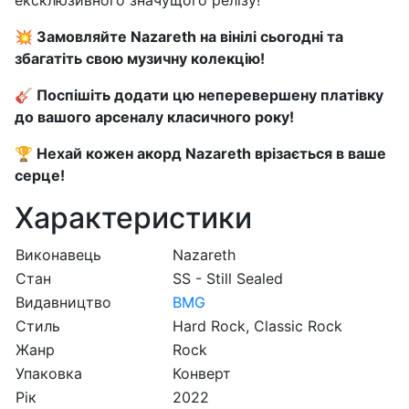
ексклюзивного значущого релізу!
💥 Замовляйте Nazareth на вінілі сьогодні та
збагатіть свою музичну колекцію!
🎸 Поспішіть додати цю неперевершену платівку
до вашого арсеналу класичного року!
🏆 Нехай кожен акорд Nazareth врізається в ваше
серце!
Характеристики
Виконавець
Nazareth
Стан
SS - Still Sealed
Видавництво
BMG
Стиль
Hard Rock, Classic Rock
Жанр
Rock
Упаковка
Конверт
Рік
2022