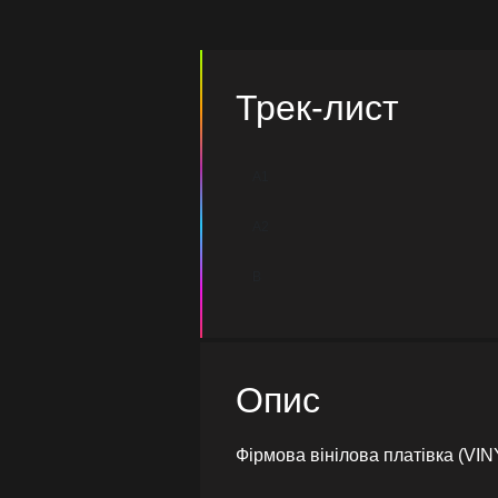
Трек-лист
A1
A2
B
Опис
Фірмова вінілова платівка (VIN