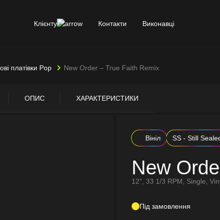
Клієнту
Контакти
Виконавці
лові платівки Pop
New Order – True Faith Remix
ОПИС
ХАРАКТЕРИСТИКИ
Вініл
SS - Still Seale
New Order
12", 33 1/3 RPM, Single, Vin
Під замовлення