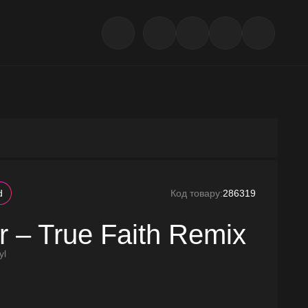
d
Код товару:
286319
 – True Faith Remix
yl