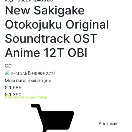
New Sakigake
Otokojuku Original
Soundtrack OST
Anime 12T OBI
CD
В наявності
Можлива зміна ціни
₴
1 985
₴
1 390
69
бонусів за цей товар
У кошик