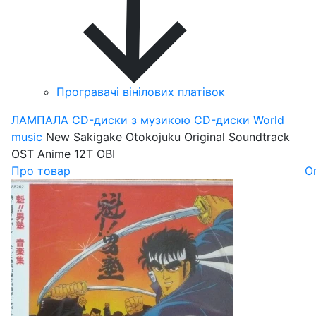
Програвачі вінілових платівок
ЛАМПАЛА
CD-диски з музикою
CD-диски World
music
New Sakigake Otokojuku Original Soundtrack
OST Anime 12T OBI
Про товар
О