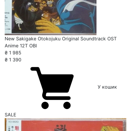
New Sakigake Otokojuku Original Soundtrack OST
Anime 12T OBI
₴
1 985
₴
1 390
У кошик
SALE