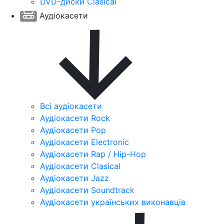
DVD-диски Clasical
Аудіокасети
Всі аудіокасети
Аудіокасети Rock
Аудіокасети Pop
Аудіокасети Electronic
Аудіокасети Rap / Hip-Hop
Аудіокасети Clasical
Аудіокасети Jazz
Аудіокасети Soundtrack
Аудіокасети українських виконавців