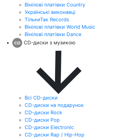
Вінілові платівки Country
Українські виконавці
ТількиТак Records
Вінілові платівки World Music
Вінілові платівки Dance
CD-диски з музикою
Всі CD-диски
CD-диски на подарунок
CD-диски Rock
CD-диски Pop
CD-диски Electronic
CD-диски Rap / Hip-Hop