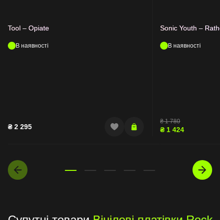
Tool – Opiate
Sonic Youth – Rath
В наявності
В наявності
₴
1 780
₴
2 295
₴
1 424
Супутні товари
Вінілові платівки Rock