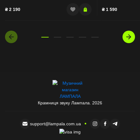
₴
2 190
₴
1 590
Крамниця звуку Лампала. 2026
support@lampala.com.ua