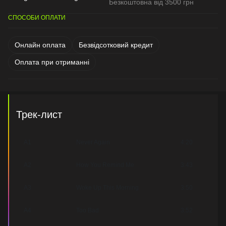
Безкоштовна від 3500 грн
СПОСОБИ ОПЛАТИ
Онлайн оплата
Безвідсотковий кредит
Оплата при отриманні
Трек-лист
A1
Never Again
4:20
A2
How You Remind Me
3:43
A3
Woke Up This Morning
3:50
A4
Too Bad
3:52