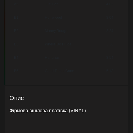
A5
Just For
4:03
B1
Hollywood
3:04
B2
Money Bought
3:24
B3
Where Do I Hide
3:38
B4
Hangnail
3:54
B5
Good Times Gone
5:18
Опис
Фірмова вінілова платівка (VINYL)