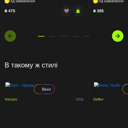
Під замовлення
Під замовлення
₴
475
₴
385
В такому ж стилі
Вініл
Volcano
2006
Geffen