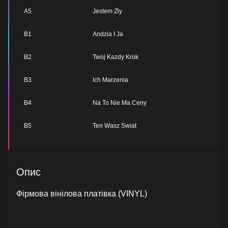
A5
Jestem Zly
B1
Andzia I Ja
B2
Twoj Kazdy Krok
B3
Ich Marzenia
B4
Na To Nie Ma Ceny
B5
Ten Wasz Swiat
Опис
Фірмова вінілова платівка (VINYL)