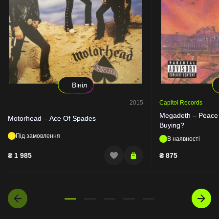
Вініл
2015
Capitol Records
Megadeth – Peace S
Motorhead – Ace Of Spades
Buying?
Під замовлення
В наявності
₴
1 985
₴
875