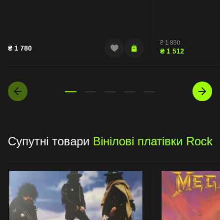
₴
1 890
₴
1 780
₴
1 512
Супутні товари
Вінілові платівки Rock