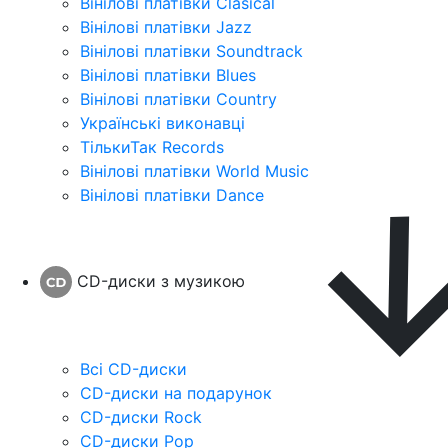
Вінілові платівки Clasical
Вінілові платівки Jazz
Вінілові платівки Soundtrack
Вінілові платівки Blues
Вінілові платівки Country
Українські виконавці
ТількиТак Records
Вінілові платівки World Music
Вінілові платівки Dance
CD-диски з музикою
Всі CD-диски
CD-диски на подарунок
CD-диски Rock
CD-диски Pop