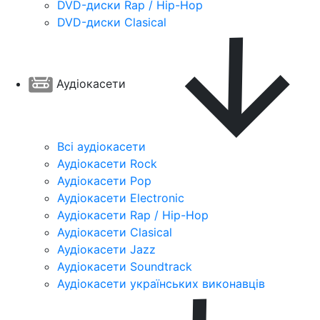
DVD-диски Rap / Hip-Hop
DVD-диски Clasical
Аудіокасети
Всі аудіокасети
Аудіокасети Rock
Аудіокасети Pop
Аудіокасети Electronic
Аудіокасети Rap / Hip-Hop
Аудіокасети Clasical
Аудіокасети Jazz
Аудіокасети Soundtrack
Аудіокасети українських виконавців