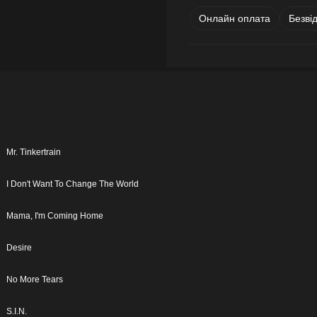
Онлайн оплата
Безві
Mr. Tinkertrain
I Don't Want To Change The World
Mama, I'm Coming Home
Desire
No More Tears
S.I.N.