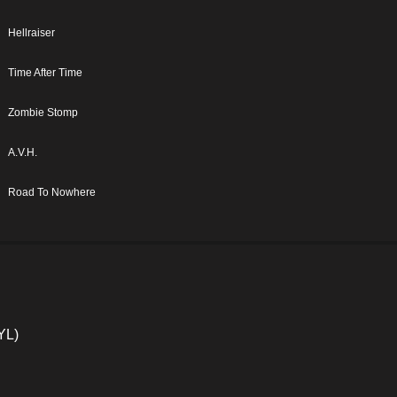
Hellraiser
Time After Time
Zombie Stomp
A.V.H.
Road To Nowhere
YL)