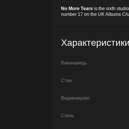
No More Tears
is the sixth stud
number 17 on the UK Albums Char
Характеристик
Виконавець
Стан
Видавництво
Стиль