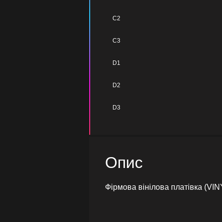
C2
C3
D1
D2
D3
Опис
Фірмова вінілова платівка (VIN