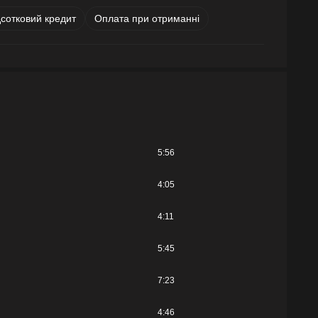
дсотковий кредит
Оплата при отриманні
5:56
4:05
4:11
5:45
7:23
4:46