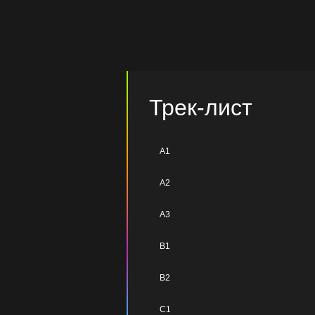
Трек-лист
A1
A2
A3
B1
B2
C1