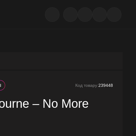
d
Код товару:
239448
ourne – No More