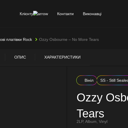
Клієнту
Контакти
Виконавці
лові платівки Rock
Ozzy Osbourne – No More Tears
ОПИС
ХАРАКТЕРИСТИКИ
Вініл
SS - Still Seale
Ozzy Osb
Tears
2LP, Album, Vinyl