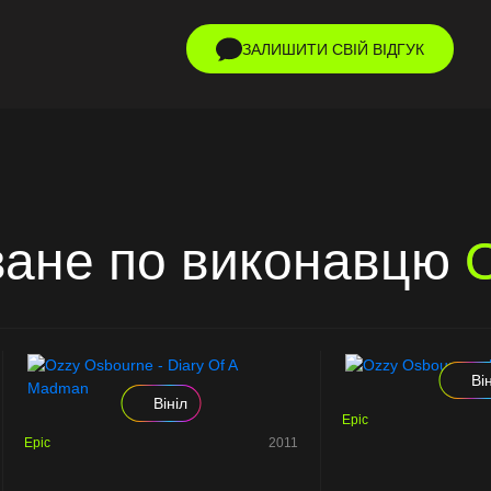
ЗАЛИШИТИ СВІЙ ВІДГУК
ане по виконавцю
Ві
Вініл
Epic
Epic
2011