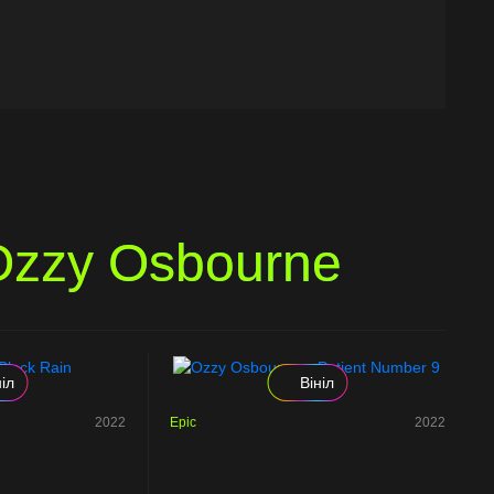
Ozzy Osbourne
ніл
Вініл
2022
Epic
2022