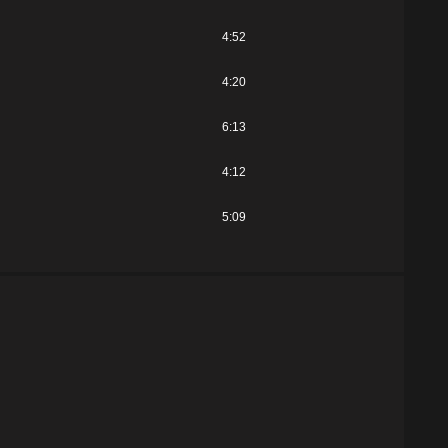
4:52
4:20
6:13
4:12
5:09