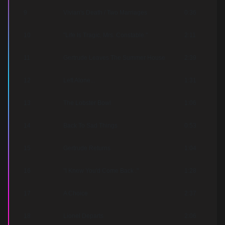
9
Vivian's Death / Two Marriages
0:36
10
"Life Is Tragic, Mrs. Constable."
2:11
11
Gertrude Leaves The Summer House
2:39
12
Left Alone...
1:31
13
The Lobster Bowl
1:06
14
Back To Sad Things
0:53
15
Gertrude Returns
1:04
16
"I Knew You'd Come Back ."
1:28
17
A Choice
2:37
18
Lionel Departs
2:06