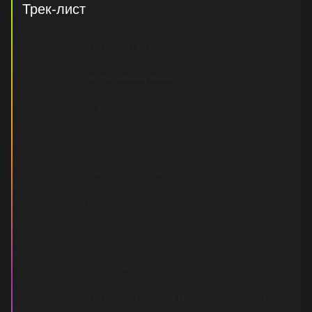
Трек-лист
1
The Sound Of A Voice - Suite
19:22
In The Summer House
2
In The Summer House
1:29
3
"My One And Only Hope..."
1:32
4
Gertrude's Paradise
2:18
5
Mr. Solares' Picnic Lunch
2:58
6
"Molly Is A Dreamer."
1:03
7
Enter Vivian
1:05
8
The Beach / Lionel And Molly
0:49