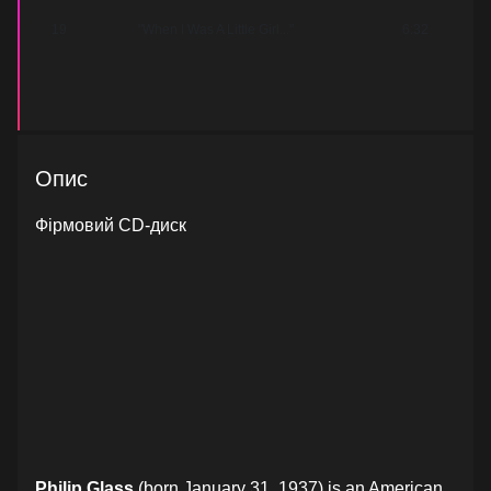
19
"When I Was A Little Girl..."
6:32
Опис
Фірмовий CD-диск
Philip Glass
(born January 31, 1937) is an American