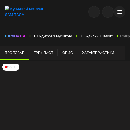
ЛАМПАЛА
CD-диски з музикою
CD-диски Classic
Phili
ПРО ТОВАР
ТРЕК-ЛИСТ
ОПИС
ХАРАКТЕРИСТИКИ
SALE