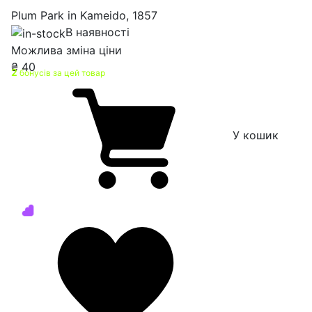
Plum Park in Kameido, 1857
В наявності
Можлива зміна ціни
₴
40
2
бонусів за цей товар
У кошик