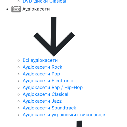
DVD-диски Clasical
Аудіокасети
Всі аудіокасети
Аудіокасети Rock
Аудіокасети Pop
Аудіокасети Electronic
Аудіокасети Rap / Hip-Hop
Аудіокасети Clasical
Аудіокасети Jazz
Аудіокасети Soundtrack
Аудіокасети українських виконавців