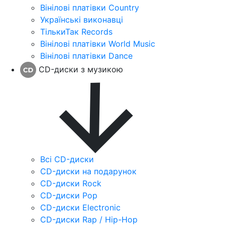
Вінілові платівки Country
Українські виконавці
ТількиТак Records
Вінілові платівки World Music
Вінілові платівки Dance
CD-диски з музикою
Всі CD-диски
CD-диски на подарунок
CD-диски Rock
CD-диски Pop
CD-диски Electronic
CD-диски Rap / Hip-Hop