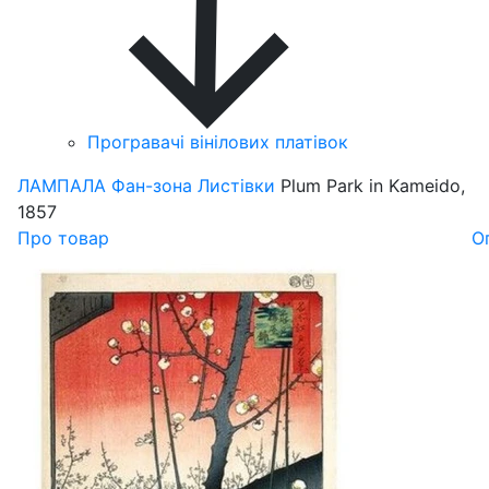
Програвачі вінілових платівок
ЛАМПАЛА
Фан-зона
Листівки
Plum Park in Kameido,
1857
Про товар
О